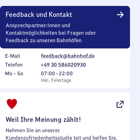
Uhr
Feedback und Kontakt
Ansprechpartner:innen und
Kontaktmöglichkeiten bei Fragen oder
Feedback zu unseren Bahnhöfen
E-Mail
feedback@bahnhof.de
Telefon
+49 30 586020930
Montag
,
Von
Mo
–
So
07:00
–
22:00
bis
inkl. Feiertage
7
inkl. Feiertage
Sonntag
Uhr
bis
22
Uhr
Weil Ihre Meinung zählt!
Nehmen Sie an unserer
Kundenzufriedenheitsstudie teil und helfen Sie,