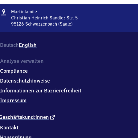
Adresse
Martinlamitz
Martinlamitz
Christian-Heinrich Sandler Str. 5
95126
Schwarzenbach (Saale)
Martinlamitz,
Christian-
Heinrich
Deutsch
English
Sandler
Str.
5,
Analyse verwalten
9
Compliance
5
1
Datenschutzhinweise
2
Informationen zur Barrierefreiheit
6
Schwarzenbach
Impressum
(Saale)
externer
Geschäftskund:innen
Link
Kontakt
Hausordnung