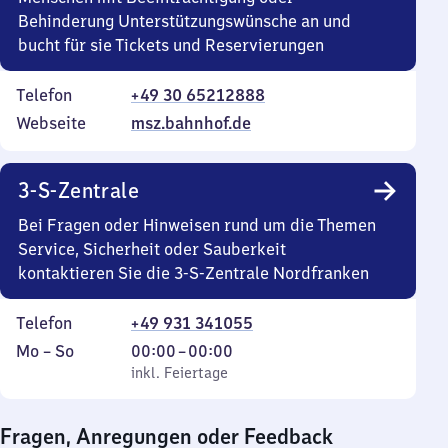
Behinderung Unterstützungswünsche an und
bucht für sie Tickets und Reservierungen
Telefon
+49 30 65212888
Webseite
msz.bahnhof.de
3-S-Zentrale
Bei Fragen oder Hinweisen rund um die Themen
Service, Sicherheit oder Sauberkeit
kontaktieren Sie die 3-S-Zentrale Nordfranken
Telefon
+49 931 341055
Montag
,
Von
Mo
–
So
00:00
–
00:00
bis
inkl. Feiertage
0
inkl. Feiertage
Sonntag
Uhr
bis
Fragen, Anregungen oder Feedback
0