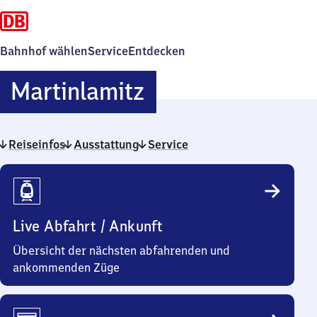
Bahnhof wählen
Service
Entdecken
Martinlamitz
Martinlamitz
Reiseinfos
Ausstattung
Service
Reiseinfos
Live Abfahrt / Ankunft
Übersicht der nächsten abfahrenden und
ankommenden Züge