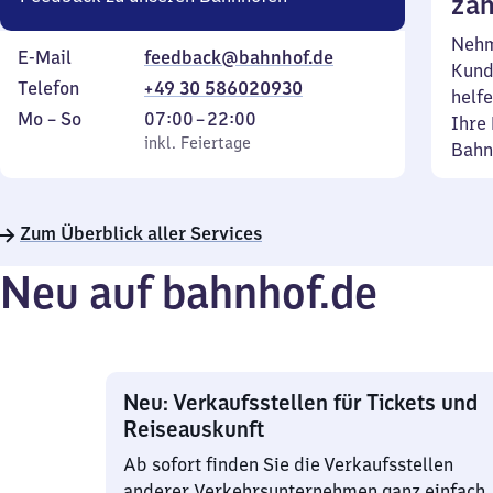
zäh
Nehm
E-Mail
feedback@bahnhof.de
Kund
Telefon
+49 30 586020930
helfe
Montag
,
Von
Mo
–
So
07:00
–
22:00
Ihre 
bis
inkl. Feiertage
7
inkl. Feiertage
Bahn
Sonntag
Uhr
bis
22
Zum Überblick aller Services
Uhr
Neu auf bahnhof.de
Neu: Verkaufsstellen für Tickets und
Reiseauskunft
Ab sofort finden Sie die Verkaufsstellen
anderer Verkehrsunternehmen ganz einfach