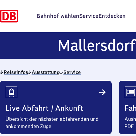
Bahnhof wählen
Service
Entdecken
Mallersdorf
Reiseinfos
Ausstattung
Service
Reiseinfos
Live Abfahrt / Ankunft
Fa
Übersicht der nächsten abfahrenden und
Aush
ankommenden Züge
PDF