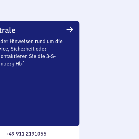
trale
oder Hinweisen rund um die
ice, Sicherheit oder
ontaktieren Sie die 3-S-
rnberg Hbf
+49 911 2191055