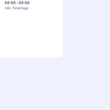
Von
00:00
–
00:00
 Feiertage
0
inkl. Feiertage
Uhr
bis
0
Uhr