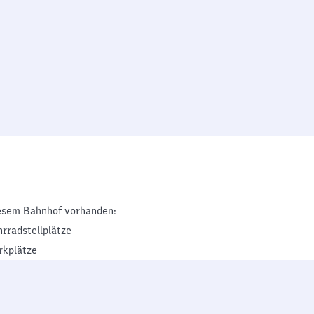
esem Bahnhof vorhanden:
hrradstellplätze
rkplätze