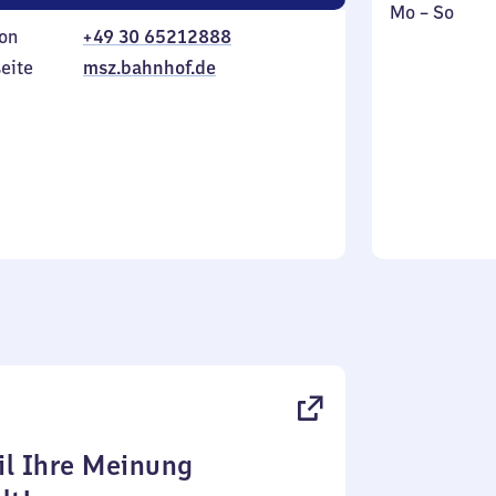
Montag
,
Mo
–
So
on
+49 30 65212888
bis
inkl.
Sonntag
eite
msz.bahnhof.de
l Ihre Meinung