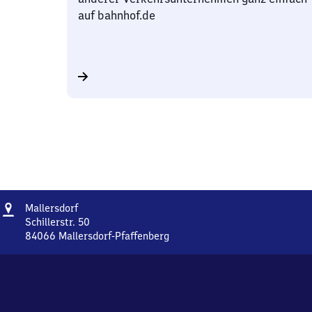
auf bahnhof.de
Adresse
Mallersdorf
Mallersdorf
Schillerstr. 50
84066
Mallersdorf-Pfaffenberg
Mallersdorf,
Schillerstr.
50,
8
4