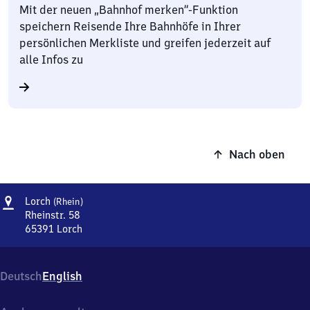
Mit der neuen „Bahnhof merken“-Funktion
speichern Reisende Ihre Bahnhöfe in Ihrer
persönlichen Merkliste und greifen jederzeit auf
alle Infos zu
Nach oben
Adresse
Lorch
Lorch
(Rhein)
(Rhein)
Rheinstr. 58
65391
Lorch
Lorch
(Rhein),
Rheinstr.
Deutsch
English
58,
6