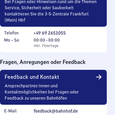
Bei Fragen oder Hinweisen rund um die Themen
Service, Sicherheit oder Sauberkeit
kontaktieren Sie die 3-S-Zentrale Frankfurt
(Main) Hbf
Telefon
+49 69 2651055
Montag
,
Von
Mo
–
So
00:00
–
00:00
bis
inkl. Feiertage
0
inkl. Feiertage
Sonntag
Uhr
bis
Fragen, Anregungen oder Feedback
0
Uhr
Feedback und Kontakt
Ansprechpartner:innen und
Kontaktmöglichkeiten bei Fragen oder
Feedback zu unseren Bahnhöfen
E-Mail
feedback@bahnhof.de