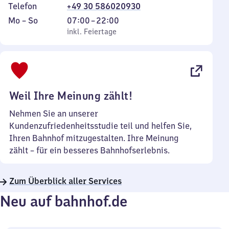
Telefon
+49 30 586020930
Montag
,
Von
Mo
–
So
07:00
–
22:00
bis
inkl. Feiertage
7
inkl. Feiertage
Sonntag
Uhr
bis
22
Uhr
Weil Ihre Meinung zählt!
Nehmen Sie an unserer
Kundenzufriedenheitsstudie teil und helfen Sie,
Ihren Bahnhof mitzugestalten. Ihre Meinung
zählt – für ein besseres Bahnhofserlebnis.
Zum Überblick aller Services
Neu auf bahnhof.de