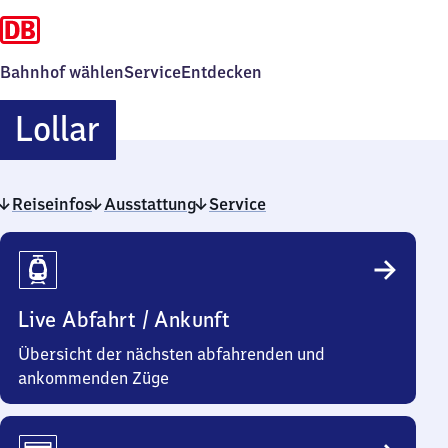
Bahnhof wählen
Service
Entdecken
Lollar
Lollar
Reiseinfos
Ausstattung
Service
Reiseinfos
Live Abfahrt / Ankunft
Übersicht der nächsten abfahrenden und
ankommenden Züge