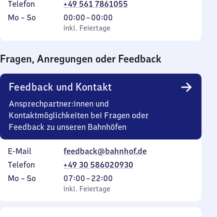
Telefon
+49 561 7861055
Montag
,
Von
Mo
–
So
00:00
–
00:00
bis
inkl. Feiertage
0
inkl. Feiertage
Sonntag
Uhr
bis
Fragen, Anregungen oder Feedback
0
Uhr
Feedback und Kontakt
Ansprechpartner:innen und
Kontaktmöglichkeiten bei Fragen oder
Feedback zu unseren Bahnhöfen
E-Mail
feedback@bahnhof.de
Telefon
+49 30 586020930
Montag
,
Von
Mo
–
So
07:00
–
22:00
bis
inkl. Feiertage
7
inkl. Feiertage
Sonntag
Uhr
bis