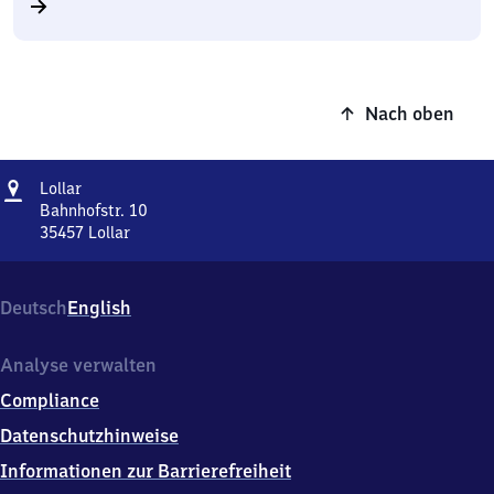
Nach oben
Adresse
Lollar
Lollar
Bahnhofstr. 10
35457
Lollar
Lollar,
Bahnhofstr.
10,
Deutsch
English
3
5
4
Analyse verwalten
5
Compliance
7
Lollar
Datenschutzhinweise
Informationen zur Barrierefreiheit