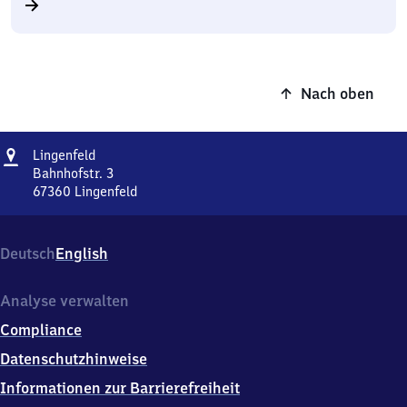
Nach oben
Adresse
Lingenfeld
Lingenfeld
Bahnhofstr. 3
67360
Lingenfeld
Lingenfeld,
Bahnhofstr.
3,
Deutsch
English
6
7
3
Analyse verwalten
6
Compliance
0
Lingenfeld
Datenschutzhinweise
Informationen zur Barrierefreiheit