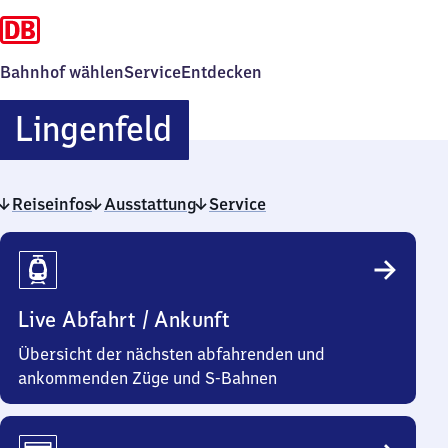
Bahnhof wählen
Service
Entdecken
Lingenfeld
Lingenfeld
Reiseinfos
Ausstattung
Service
Reiseinfos
Live Abfahrt / Ankunft
Übersicht der nächsten abfahrenden und
ankommenden Züge und S-Bahnen