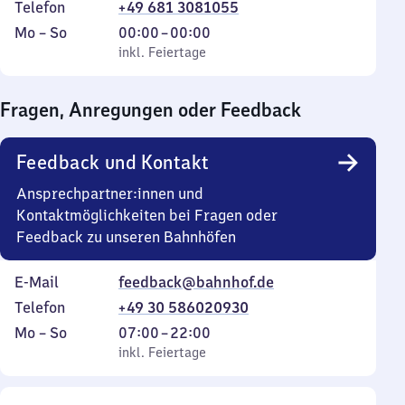
Telefon
+49 681 3081055
Montag
,
Von
Mo
–
So
00:00
–
00:00
bis
inkl. Feiertage
0
inkl. Feiertage
Sonntag
Uhr
bis
Fragen, Anregungen oder Feedback
0
Uhr
Feedback und Kontakt
Ansprechpartner:innen und
Kontaktmöglichkeiten bei Fragen oder
Feedback zu unseren Bahnhöfen
E-Mail
feedback@bahnhof.de
Telefon
+49 30 586020930
Montag
,
Von
Mo
–
So
07:00
–
22:00
bis
inkl. Feiertage
7
inkl. Feiertage
Sonntag
Uhr
bis