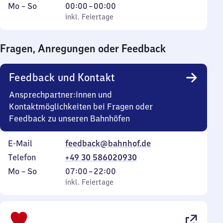
Montag
,
Von
Mo
–
So
00:00
–
00:00
bis
inkl. Feiertage
0
inkl. Feiertage
Sonntag
Uhr
bis
Fragen, Anregungen oder Feedback
0
Uhr
Feedback und Kontakt
Ansprechpartner:innen und
Kontaktmöglichkeiten bei Fragen oder
Feedback zu unseren Bahnhöfen
E-Mail
feedback@bahnhof.de
Telefon
+49 30 586020930
Montag
,
Von
Mo
–
So
07:00
–
22:00
bis
inkl. Feiertage
7
inkl. Feiertage
Sonntag
Uhr
bis
22