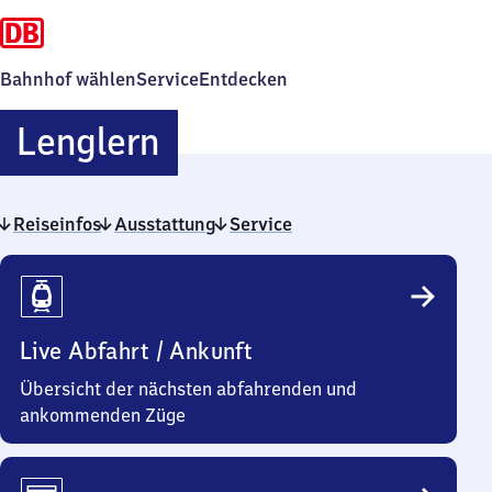
Bahnhof wählen
Service
Entdecken
Lenglern
Lenglern
Reiseinfos
Ausstattung
Service
Reiseinfos
Live Abfahrt / Ankunft
Übersicht der nächsten abfahrenden und
ankommenden Züge