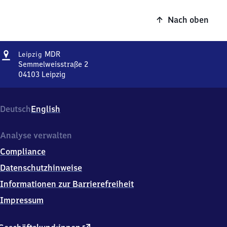
Nach oben
Adresse
Leipzig
MDR
Leipzig
MDR
Semmelweisstraße 2
04103
Leipzig
Leipzig
MDR,
Semmelweisstraße
Deutsch
English
2,
0
4
Analyse verwalten
1
Compliance
0
3
Datenschutzhinweise
Leipzig
Informationen zur Barrierefreiheit
Impressum