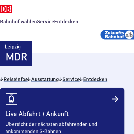
Bahnhof wählen
Service
Entdecken
Leipzig
Leipzig
MDR
MDR
Reiseinfos
Ausstattung
Service
Entdecken
Reiseinfos
Live Abfahrt / Ankunft
Übersicht der nächsten abfahrenden und
ankommenden S-Bahnen