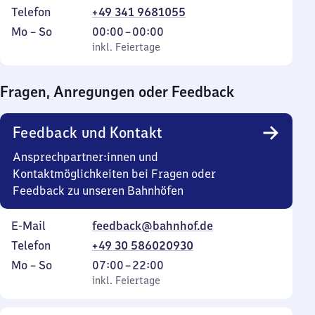
Telefon
+49 341 9681055
Montag
,
Von
Mo
–
So
00:00
–
00:00
bis
inkl. Feiertage
0
inkl. Feiertage
Sonntag
Uhr
bis
Fragen, Anregungen oder Feedback
0
Uhr
Feedback und Kontakt
Ansprechpartner:innen und
Kontaktmöglichkeiten bei Fragen oder
Feedback zu unseren Bahnhöfen
E-Mail
feedback@bahnhof.de
Telefon
+49 30 586020930
Montag
,
Von
Mo
–
So
07:00
–
22:00
bis
inkl. Feiertage
7
inkl. Feiertage
Sonntag
Uhr