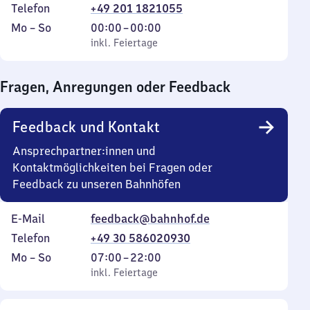
Telefon
+49 201 1821055
Montag
,
Von
Mo
–
So
00:00
–
00:00
bis
inkl. Feiertage
0
inkl. Feiertage
Sonntag
Uhr
bis
Fragen, Anregungen oder Feedback
0
Uhr
Feedback und Kontakt
Ansprechpartner:innen und
Kontaktmöglichkeiten bei Fragen oder
Feedback zu unseren Bahnhöfen
E-Mail
feedback@bahnhof.de
Telefon
+49 30 586020930
Montag
,
Von
Mo
–
So
07:00
–
22:00
bis
inkl. Feiertage
7
inkl. Feiertage
Sonntag
Uhr
bis