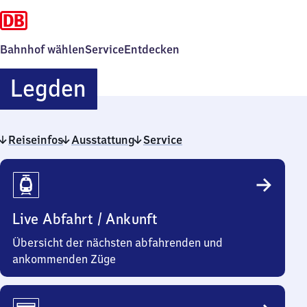
Bahnhof wählen
Service
Entdecken
Legden
Legden
Reiseinfos
Ausstattung
Service
Reiseinfos
Live Abfahrt / Ankunft
Übersicht der nächsten abfahrenden und
ankommenden Züge