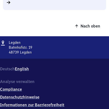
Nach oben
Adresse
Legden
Legden
Bahnhofstr. 19
48739
Legden
Legden,
Bahnhofstr.
19,
Deutsch
English
4
8
7
Analyse verwalten
3
Compliance
9
Legden
Datenschutzhinweise
Informationen zur Barrierefreiheit