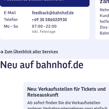
zäh
Nehm
E-Mail
feedback@bahnhof.de
Kund
Telefon
+49 30 586020930
helfe
Montag
,
Von
Mo
–
So
07:00
–
22:00
Ihre 
bis
inkl. Feiertage
7
inkl. Feiertage
Bahn
Sonntag
Uhr
bis
22
Zum Überblick aller Services
Uhr
Neu auf bahnhof.de
Neu: Verkaufsstellen für Tickets und
Reiseauskunft
Ab sofort finden Sie die Verkaufsstellen
anderer Verkehrsunternehmen ganz einfach