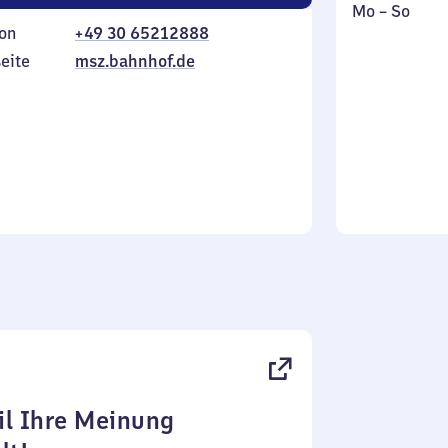
Montag
,
Mo
–
So
on
+49 30 65212888
bis
inkl.
Sonntag
eite
msz.bahnhof.de
l Ihre Meinung