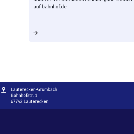
auf bahnhof.de
Adresse
Lauterecken-
Lauterecken-Grumbach
Grumbach
Bahnhofstr. 1
67742
Lauterecken
Lauterecken-
Grumbach,
Bahnhofstr.
1,
6