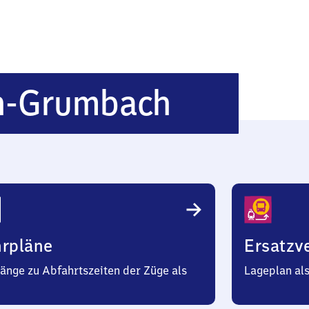
Lauterec
n-Grumbach
Grumbac
hrpläne
Ersatzv
änge zu Abfahrtszeiten der Züge als
Lageplan al