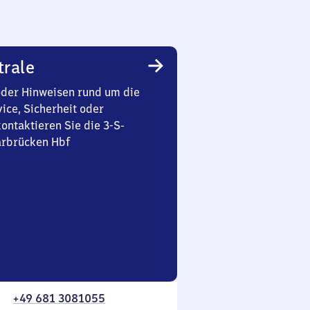
trale
oder Hinweisen rund um die
ice, Sicherheit oder
ontaktieren Sie die 3-S-
arbrücken Hbf
+49 681 3081055