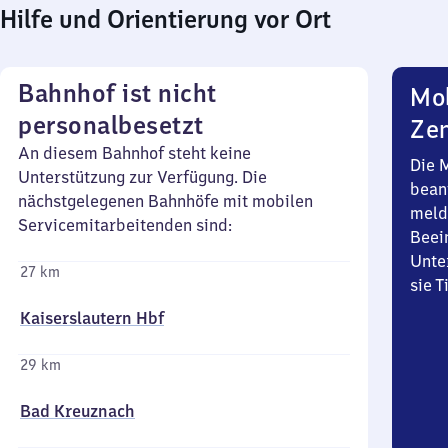
Hilfe und Orientierung vor Ort
Bahnhof ist nicht
Mob
personalbesetzt
Zen
An diesem Bahnhof steht keine
Die 
Unterstützung zur Verfügung. Die
bean
nächstgelegenen Bahnhöfe mit mobilen
meld
Servicemitarbeitenden sind:
Beei
Unte
27 km
sie 
Kaiserslautern Hbf
29 km
Bad Kreuznach