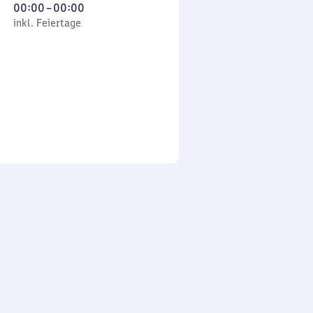
Von
00:00
–
00:00
 Feiertage
0
inkl. Feiertage
Uhr
bis
0
Uhr