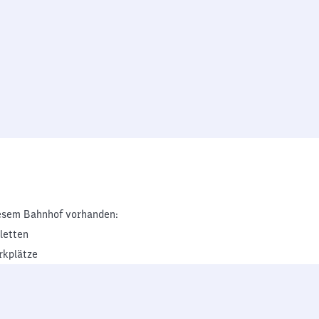
esem Bahnhof vorhanden:
iletten
rkplätze