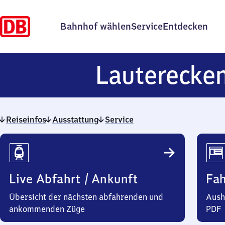
Bahnhof wählen
Service
Entdecken
Lauterecke
Reiseinfos
Ausstattung
Service
Reiseinfos
Live Abfahrt / Ankunft
Fa
Übersicht der nächsten abfahrenden und
Aush
ankommenden Züge
PDF