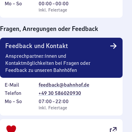
Montag
,
Von
Mo
–
So
00:00
–
00:00
bis
inkl. Feiertage
0
inkl. Feiertage
Sonntag
Uhr
bis
Fragen, Anregungen oder Feedback
0
Uhr
Feedback und Kontakt
Ansprechpartner:innen und
Kontaktmöglichkeiten bei Fragen oder
Feedback zu unseren Bahnhöfen
E-Mail
feedback@bahnhof.de
Telefon
+49 30 586020930
Montag
,
Von
Mo
–
So
07:00
–
22:00
bis
inkl. Feiertage
7
inkl. Feiertage
Sonntag
Uhr
bis
22