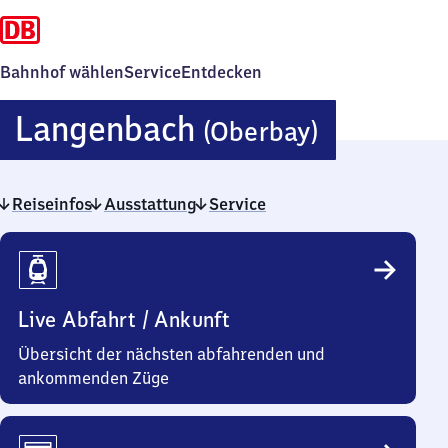
Bahnhof wählen
Service
Entdecken
Langenb
Langenbach
(Oberbay)
(Oberbay
Reiseinfos
Ausstattung
Service
Reiseinfos
Live Abfahrt / Ankunft
Übersicht der nächsten abfahrenden und
ankommenden Züge