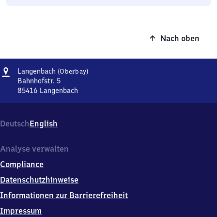
Nach oben
Adresse
Langenbach
Langenbach
(Oberbay)
(Oberbayern)
Bahnhofstr. 5
85416
Langenbach
Langenbach
(Oberbayern),
Bahnhofstr.
Deutsch
English
5,
8
5
Analyse verwalten
4
Compliance
1
6
Datenschutzhinweise
Langenbach
Informationen zur Barrierefreiheit
Impressum