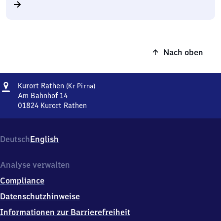
Nach oben
Adresse
Kurort
Kurort Rathen
(Kr Pirna)
Rathen
Am Bahnhof 14
(Kreis
01824
Kurort Rathen
Kurort
Pirna)
Rathen
(Kreis
Deutsch
English
Pirna),
Am
Bahnhof
Analyse verwalten
14,
Compliance
0
1
Datenschutzhinweise
8
Informationen zur Barrierefreiheit
2