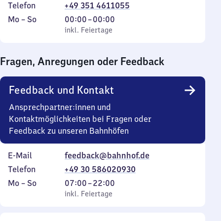
Telefon
+49 351 4611055
Montag
,
Von
Mo
–
So
00:00
–
00:00
bis
inkl. Feiertage
0
inkl. Feiertage
Sonntag
Uhr
bis
Fragen, Anregungen oder Feedback
0
Uhr
Feedback und Kontakt
Ansprechpartner:innen und
Kontaktmöglichkeiten bei Fragen oder
Feedback zu unseren Bahnhöfen
E-Mail
feedback@bahnhof.de
Telefon
+49 30 586020930
Montag
,
Von
Mo
–
So
07:00
–
22:00
bis
inkl. Feiertage
7
inkl. Feiertage
Sonntag
Uhr
bis