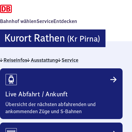
Bahnhof wählen
Service
Entdecken
Kurort
Kurort Rathen
(Kr Pirna)
Rathen
Reiseinfos
Ausstattung
Service
(Kreis
Reiseinfos
Pirna)
Live Abfahrt / Ankunft
Übersicht der nächsten abfahrenden und
ankommenden Züge und S-Bahnen