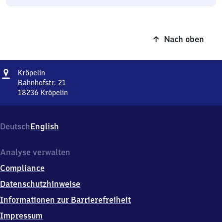
Nach oben
Adresse
Kröpelin
Kröpelin
Bahnhofstr. 21
18236
Kröpelin
Kröpelin,
Bahnhofstr.
21,
Deutsch
English
1
8
2
Analyse verwalten
3
Compliance
6
Kröpelin
Datenschutzhinweise
Informationen zur Barrierefreiheit
Impressum