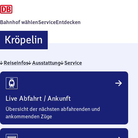
Bahnhof wählen
Service
Entdecken
Kröpelin
Kröpelin
Reiseinfos
Ausstattung
Service
Reiseinfos
Live Abfahrt / Ankunft
Übersicht der nächsten abfahrenden und
ankommenden Züge