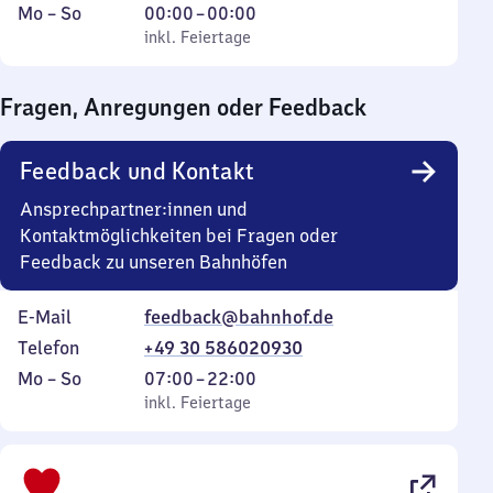
Montag
,
Von
Mo
–
So
00:00
–
00:00
bis
inkl. Feiertage
0
inkl. Feiertage
Sonntag
Uhr
bis
Fragen, Anregungen oder Feedback
0
Uhr
Feedback und Kontakt
Ansprechpartner:innen und
Kontaktmöglichkeiten bei Fragen oder
Feedback zu unseren Bahnhöfen
E-Mail
feedback@bahnhof.de
Telefon
+49 30 586020930
Montag
,
Von
Mo
–
So
07:00
–
22:00
bis
inkl. Feiertage
7
inkl. Feiertage
Sonntag
Uhr
bis
22