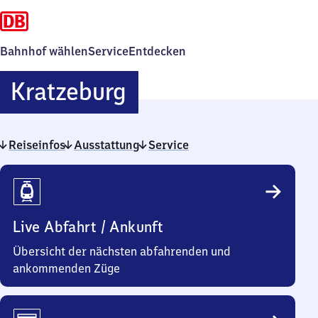
Bahnhof wählen
Service
Entdecken
Kratzeburg
Kratzeburg
Reiseinfos
Ausstattung
Service
Reiseinfos
Live Abfahrt / Ankunft
Übersicht der nächsten abfahrenden und
ankommenden Züge