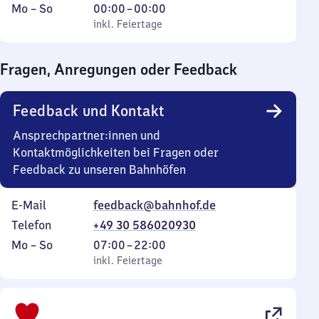
Montag
,
Von
Mo
–
So
00:00
–
00:00
bis
inkl. Feiertage
0
inkl. Feiertage
Sonntag
Uhr
bis
Fragen, Anregungen oder Feedback
0
Uhr
Feedback und Kontakt
Ansprechpartner:innen und
Kontaktmöglichkeiten bei Fragen oder
Feedback zu unseren Bahnhöfen
E-Mail
feedback@bahnhof.de
Telefon
+49 30 586020930
Montag
,
Von
Mo
–
So
07:00
–
22:00
bis
inkl. Feiertage
7
inkl. Feiertage
Sonntag
Uhr
bis
22