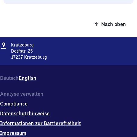
Nach oben
Adresse
Kratzeburg
Kratzeburg
Dorfstr. 25
17237
Kratzeburg
Kratzeburg,
Dorfstr.
25,
Deutsch
English
1
7
2
Analyse verwalten
3
Compliance
7
Kratzeburg
Datenschutzhinweise
Informationen zur Barrierefreiheit
Impressum