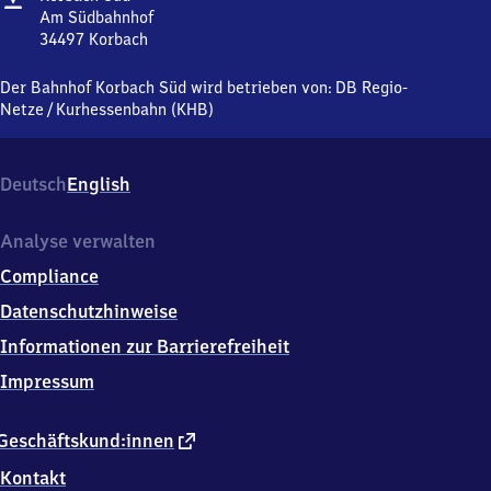
Süd
Am Südbahnhof
34497
Korbach
Korbach
Süd,
Der Bahnhof Korbach Süd wird betrieben von:
DB Regio-
Am
Netze
/
Kurhessenbahn (KHB)
Südbahnhof,
3
4
Deutsch
English
4
9
7
Analyse verwalten
Korbach
Compliance
Datenschutzhinweise
Informationen zur Barrierefreiheit
Impressum
externer
Geschäftskund:innen
Link
Kontakt