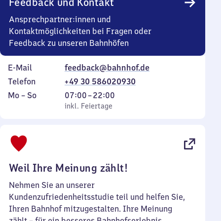
Feedback und Kontakt
Ansprechpartner:innen und
Kontaktmöglichkeiten bei Fragen oder
Feedback zu unseren Bahnhöfen
E-Mail
feedback@bahnhof.de
Telefon
+49 30 586020930
Montag
,
Von
Mo
–
So
07:00
–
22:00
bis
inkl. Feiertage
7
inkl. Feiertage
Sonntag
Uhr
bis
22
Uhr
Weil Ihre Meinung zählt!
Nehmen Sie an unserer
Kundenzufriedenheitsstudie teil und helfen Sie,
Ihren Bahnhof mitzugestalten. Ihre Meinung
zählt – für ein besseres Bahnhofserlebnis.