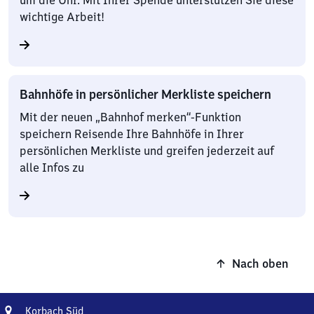
um die Uhr. Mit Ihrer Spende unterstützen Sie diese
wichtige Arbeit!
Bahnhöfe in persönlicher Merkliste speichern
Mit der neuen „Bahnhof merken“-Funktion
speichern Reisende Ihre Bahnhöfe in Ihrer
persönlichen Merkliste und greifen jederzeit auf
alle Infos zu
Nach oben
Adresse
Korbach
Korbach Süd