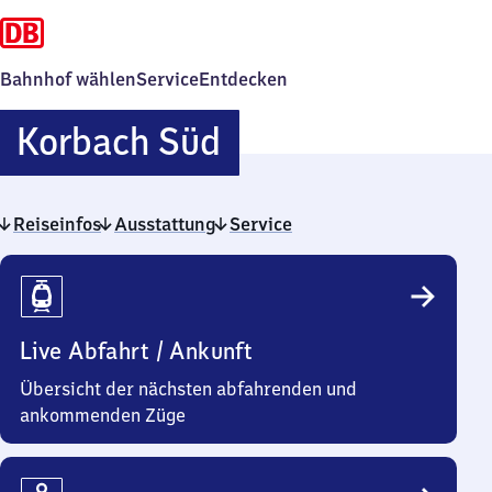
Bahnhof wählen
Service
Entdecken
Korbach
Korbach Süd
Süd
Reiseinfos
Ausstattung
Service
Reiseinfos
Live Abfahrt / Ankunft
Übersicht der nächsten abfahrenden und
ankommenden Züge