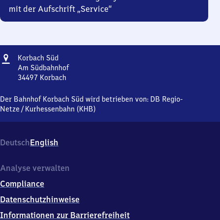
mit der Aufschrift „Service“
Adresse
Korbach
Korbach Süd
Süd
Am Südbahnhof
34497
Korbach
Korbach
Süd,
Der Bahnhof Korbach Süd wird betrieben von:
DB Regio-
Am
Netze
/
Kurhessenbahn (KHB)
Südbahnhof,
3
4
Deutsch
English
4
9
7
Analyse verwalten
Korbach
Compliance
Datenschutzhinweise
Informationen zur Barrierefreiheit