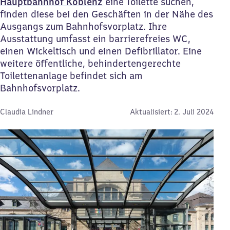
Hauptbahnhof Koblenz
eine Toilette suchen,
finden diese bei den Geschäften in der Nähe des
Ausgangs zum Bahnhofsvorplatz. Ihre
Ausstattung umfasst ein barrierefreies WC,
einen Wickeltisch und einen Defibrillator. Eine
weitere öffentliche, behindertengerechte
Toilettenanlage befindet sich am
Bahnhofsvorplatz.
Von:
Claudia Lindner
Aktualisiert:
2. Juli 2024