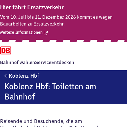
Hier fährt Ersatzverkehr
Vom 10. Juli bis 11. Dezember 2026 kommt es wegen
Bauarbeiten zu Ersatzverkehr.
Weitere Informationen
Bahnhof wählen
Service
Entdecken
Koblenz
Koblenz Hbf
Hauptbahnhof
Koblenz Hbf: Toiletten am
Bahnhof
Reisende und Besuchende, die am