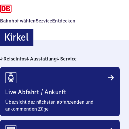
Bahnhof wählen
Service
Entdecken
Kirkel
Kirkel
Reiseinfos
Ausstattung
Service
Reiseinfos
Live Abfahrt / Ankunft
Übersicht der nächsten abfahrenden und
ankommenden Züge