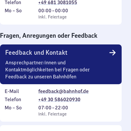
Telefon
+49 681 3081055
Montag
,
Von
Mo
–
So
00:00
–
00:00
bis
inkl. Feiertage
0
inkl. Feiertage
Sonntag
Uhr
bis
Fragen, Anregungen oder Feedback
0
Uhr
Feedback und Kontakt
Ansprechpartner:innen und
Kontaktmöglichkeiten bei Fragen oder
Feedback zu unseren Bahnhöfen
E-Mail
feedback@bahnhof.de
Telefon
+49 30 586020930
Montag
,
Von
Mo
–
So
07:00
–
22:00
bis
inkl. Feiertage
7
inkl. Feiertage
Sonntag
Uhr
bis