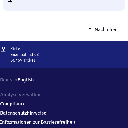
Nach oben
Adresse
Kirkel
Kirkel
Eisenbahnstr. 6
66459
Kirkel
Kirkel,
Eisenbahnstr.
6,
Deutsch
English
6
6
4
Analyse verwalten
5
Compliance
9
Kirkel
Datenschutzhinweise
Informationen zur Barrierefreiheit