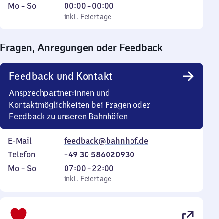
Montag
,
Von
Mo
–
So
00:00
–
00:00
bis
inkl. Feiertage
0
inkl. Feiertage
Sonntag
Uhr
bis
Fragen, Anregungen oder Feedback
0
Uhr
Feedback und Kontakt
Ansprechpartner:innen und
Kontaktmöglichkeiten bei Fragen oder
Feedback zu unseren Bahnhöfen
E-Mail
feedback@bahnhof.de
Telefon
+49 30 586020930
Montag
,
Von
Mo
–
So
07:00
–
22:00
bis
inkl. Feiertage
7
inkl. Feiertage
Sonntag
Uhr
bis
22