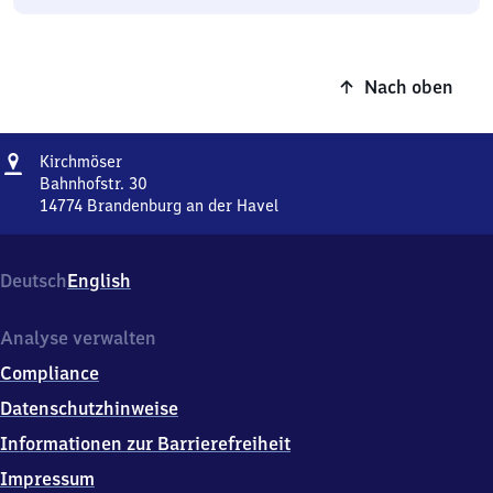
Nach oben
Adresse
Kirchmöser
Kirchmöser
Bahnhofstr. 30
14774
Brandenburg an der Havel
Kirchmöser,
Bahnhofstr.
30,
Deutsch
English
1
4
7
Analyse verwalten
7
Compliance
4
Brandenburg
Datenschutzhinweise
an
Informationen zur Barrierefreiheit
der
Havel
Impressum