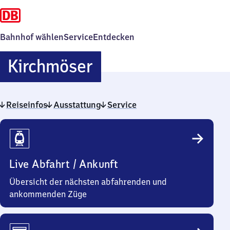
Bahnhof wählen
Service
Entdecken
Kirchmöser
Kirchmöser
Reiseinfos
Ausstattung
Service
Reiseinfos
Live Abfahrt / Ankunft
Übersicht der nächsten abfahrenden und
ankommenden Züge