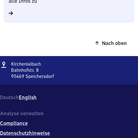
alle Infos zu
Nach oben
Adresse
Kirchenlaibach
Kirchenlaibach
Bahnhofstr. 8
95469
Speichersdorf
Kirchenlaibach,
Bahnhofstr.
8,
Deutsch
English
9
5
4
Analyse verwalten
6
Compliance
9
Speichersdorf
Datenschutzhinweise