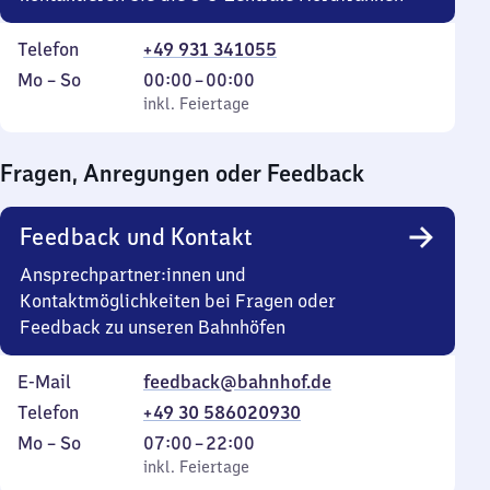
Telefon
+49 931 341055
Montag
,
Von
Mo
–
So
00:00
–
00:00
bis
inkl. Feiertage
0
inkl. Feiertage
Sonntag
Uhr
bis
Fragen, Anregungen oder Feedback
0
Uhr
Feedback und Kontakt
Ansprechpartner:innen und
Kontaktmöglichkeiten bei Fragen oder
Feedback zu unseren Bahnhöfen
E-Mail
feedback@bahnhof.de
Telefon
+49 30 586020930
Montag
,
Von
Mo
–
So
07:00
–
22:00
bis
inkl. Feiertage
7
inkl. Feiertage