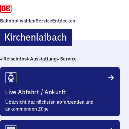
Bahnhof wählen
Service
Entdecken
Kirchenlaibach
Kirchenlaibach
Reiseinfos
Ausstattung
Service
Reiseinfos
Live Abfahrt / Ankunft
Übersicht der nächsten abfahrenden und
ankommenden Züge