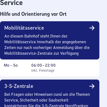
Service
Hilfe und Orientierung vor Ort
Mobilitätsservice
An diesem Bahnhof steht Ihnen der
Mobilitätsservice innerhalb der angegebenen
Zeiten nur nach vorheriger Anmeldung über die
Mobilitätsservice-Zentrale zur Verfügung
Montag
,
Von
Mo
–
So
06:00
–
22:00
bis
inkl. Feiertage
6
inkl. Feiertage
Sonntag
Uhr
bis
3-S-Zentrale
22
Uhr
Bei Fragen oder Hinweisen rund um die Themen
Service, Sicherheit oder Sauberkeit
kontaktieren Sie die 3-S-Zentrale Nordfranken