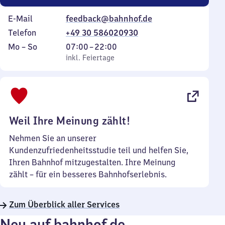
E-Mail
feedback@bahnhof.de
Telefon
+49 30 586020930
Montag
,
Von
Mo
–
So
07:00
–
22:00
bis
inkl. Feiertage
7
inkl. Feiertage
Sonntag
Uhr
bis
22
Uhr
Weil Ihre Meinung zählt!
Nehmen Sie an unserer
Kundenzufriedenheitsstudie teil und helfen Sie,
Ihren Bahnhof mitzugestalten. Ihre Meinung
zählt – für ein besseres Bahnhofserlebnis.
Zum Überblick aller Services
Neu auf bahnhof.de