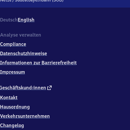
Netze
/
Südostbayernbahn (SOB)
1,
8
3
Deutsch
English
4
1
7
Analyse verwalten
Kirchanschöring
Compliance
Datenschutzhinweise
Informationen zur Barrierefreiheit
Impressum
externer
Geschäftskund:innen
Link
Kontakt
Hausordnung
Verkehrsunternehmen
Changelog