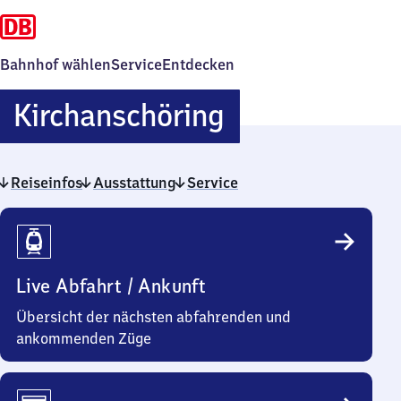
Bahnhof wählen
Service
Entdecken
Kirchanschör
Kirchanschöring
Reiseinfos
Ausstattung
Service
Reiseinfos
Live Abfahrt / Ankunft
Übersicht der nächsten abfahrenden und
ankommenden Züge