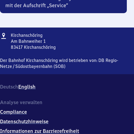
mit der Aufschrift „Service“
Adresse
Kirchanschöring
Kirchanschöring
Am Bahnweiher 1
83417
Kirchanschöring
Kirchanschöring,
Am
Der Bahnhof Kirchanschöring wird betrieben von:
DB Regio-
Bahnweiher
Netze
/
Südostbayernbahn (SOB)
1,
8
3
Deutsch
English
4
1
7
Analyse verwalten
Kirchanschöring
Compliance
Datenschutzhinweise
Informationen zur Barrierefreiheit