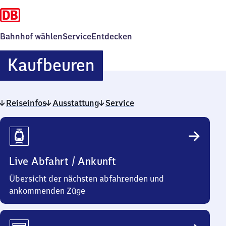
Bahnhof wählen
Service
Entdecken
Kaufbeuren
Kaufbeuren
Reiseinfos
Ausstattung
Service
Reiseinfos
Live Abfahrt / Ankunft
Übersicht der nächsten abfahrenden und
ankommenden Züge