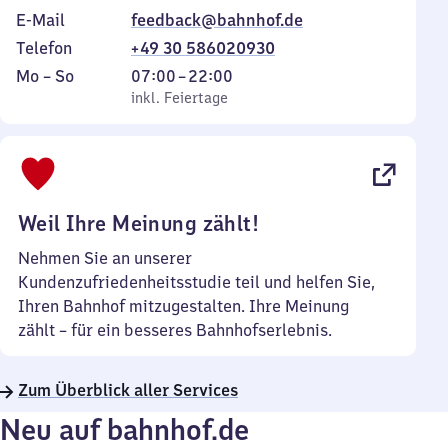
E-Mail
feedback@bahnhof.de
Telefon
+49 30 586020930
Montag
,
Von
Mo
–
So
07:00
–
22:00
bis
inkl. Feiertage
7
inkl. Feiertage
Sonntag
Uhr
bis
22
Uhr
Weil Ihre Meinung zählt!
Nehmen Sie an unserer
Kundenzufriedenheitsstudie teil und helfen Sie,
Ihren Bahnhof mitzugestalten. Ihre Meinung
zählt – für ein besseres Bahnhofserlebnis.
Zum Überblick aller Services
Neu auf bahnhof.de