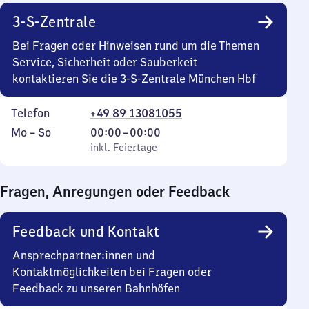
3-S-Zentrale
Bei Fragen oder Hinweisen rund um die Themen
Service, Sicherheit oder Sauberkeit
kontaktieren Sie die 3-S-Zentrale München Hbf
Telefon
+49 89 13081055
Montag
,
Von
Mo
–
So
00:00
–
00:00
bis
inkl. Feiertage
0
inkl. Feiertage
Sonntag
Uhr
bis
Fragen, Anregungen oder Feedback
0
Uhr
Feedback und Kontakt
Ansprechpartner:innen und
Kontaktmöglichkeiten bei Fragen oder
Feedback zu unseren Bahnhöfen