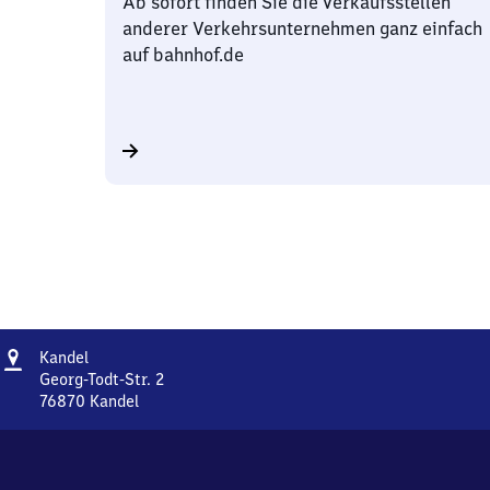
Ab sofort finden Sie die Verkaufsstellen
anderer Verkehrsunternehmen ganz einfach
auf bahnhof.de
Adresse
Kandel
Kandel
Georg-Todt-Str. 2
76870
Kandel
Kandel,
Georg-
Todt-
Str.