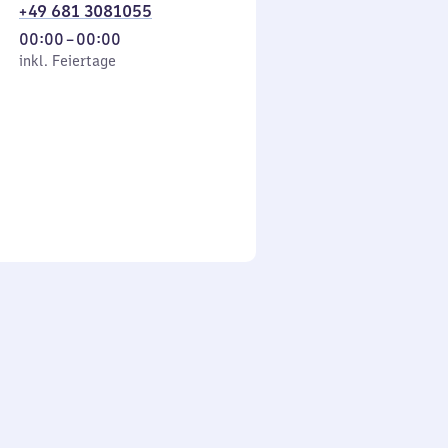
+49 681 3081055
Von
00:00
–
00:00
 Feiertage
0
inkl. Feiertage
Uhr
bis
0
Uhr