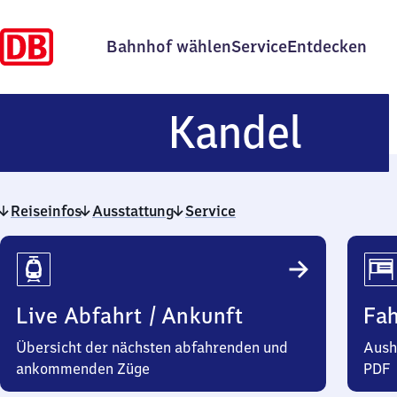
Bahnhof wählen
Service
Entdecken
Kand
Kandel
Reiseinfos
Ausstattung
Service
Reiseinfos
Live Abfahrt / Ankunft
Fa
Übersicht der nächsten abfahrenden und
Aush
ankommenden Züge
PDF