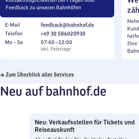
Wei
Kontaktmöglichkeiten bei Fragen oder
Feedback zu unseren Bahnhöfen
zäh
Nehm
E-Mail
feedback@bahnhof.de
Kund
Telefon
+49 30 586020930
helfe
Montag
,
Von
Mo
–
So
07:00
–
22:00
Ihre 
bis
inkl. Feiertage
7
inkl. Feiertage
Bahn
Sonntag
Uhr
bis
22
Zum Überblick aller Services
Uhr
Neu auf bahnhof.de
Neu: Verkaufsstellen für Tickets und
Reiseauskunft