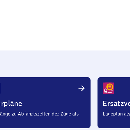
el
hrpläne
Ersatzv
änge zu Abfahrtszeiten der Züge als
Lageplan al