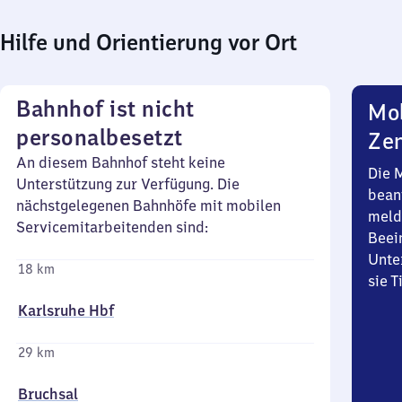
Hilfe und Orientierung vor Ort
Bahnhof ist nicht
Mob
personalbesetzt
Zen
An diesem Bahnhof steht keine
Die 
Unterstützung zur Verfügung. Die
bean
nächstgelegenen Bahnhöfe mit mobilen
meld
Servicemitarbeitenden sind:
Beei
Unte
18 km
sie 
Karlsruhe Hbf
29 km
Bruchsal