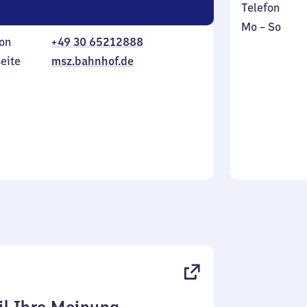
Telefon
Montag
,
Mo
–
So
on
+49 30 65212888
bis
inkl.
Sonntag
eite
msz.bahnhof.de