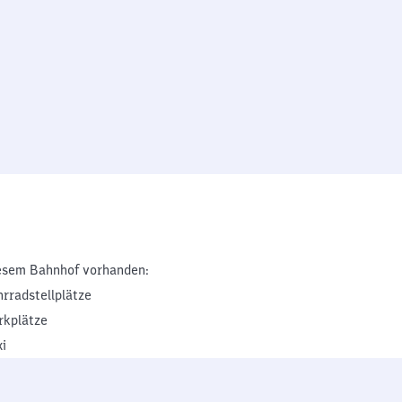
esem Bahnhof vorhanden:
hrradstellplätze
rkplätze
xi