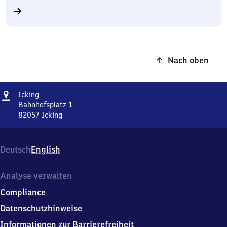
Nach oben
Adresse
Icking
Icking
Bahnhofsplatz 1
82057
Icking
Icking,
Bahnhofsplatz
1,
Deutsch
English
8
2
0
Analyse verwalten
5
Compliance
7
Icking
Datenschutzhinweise
Informationen zur Barrierefreiheit