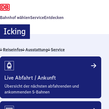
Bahnhof wählen
Service
Entdecken
Icking
Icking
Reiseinfos
Ausstattung
Service
Reiseinfos
Live Abfahrt / Ankunft
Übersicht der nächsten abfahrenden und
ankommenden S-Bahnen