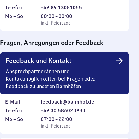
Telefon
+49 89 13081055
Montag
,
Von
Mo
–
So
00:00
–
00:00
bis
inkl. Feiertage
0
inkl. Feiertage
Sonntag
Uhr
bis
Fragen, Anregungen oder Feedback
0
Uhr
Feedback und Kontakt
Ansprechpartner:innen und
Kontaktmöglichkeiten bei Fragen oder
Feedback zu unseren Bahnhöfen
E-Mail
feedback@bahnhof.de
Telefon
+49 30 586020930
Montag
,
Von
Mo
–
So
07:00
–
22:00
bis
inkl. Feiertage
7
inkl. Feiertage
Sonntag
Uhr