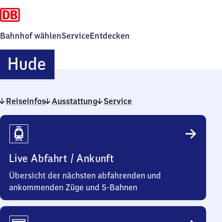
Bahnhof wählen
Service
Entdecken
Hude
Hude
Reiseinfos
Ausstattung
Service
Reiseinfos
Live Abfahrt / Ankunft
Übersicht der nächsten abfahrenden und
ankommenden Züge und S-Bahnen