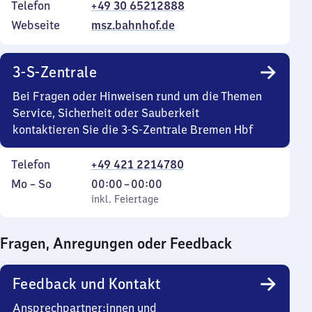
Telefon
+49 30 65212888
Webseite
msz.bahnhof.de
3-S-Zentrale
Bei Fragen oder Hinweisen rund um die Themen
Service, Sicherheit oder Sauberkeit
kontaktieren Sie die 3-S-Zentrale Bremen Hbf
Telefon
+49 421 2214780
Montag
,
Von
Mo
–
So
00:00
–
00:00
bis
inkl. Feiertage
0
inkl. Feiertage
Sonntag
Uhr
bis
Fragen, Anregungen oder Feedback
0
Uhr
Feedback und Kontakt
Ansprechpartner:innen und