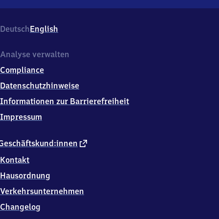
Hude,
Bahnhofsplatz
1,
Deutsch
English
2
7
7
Analyse verwalten
9
Compliance
8
Hude
Datenschutzhinweise
Informationen zur Barrierefreiheit
Impressum
externer
Geschäftskund:innen
Link
Kontakt
Hausordnung
Verkehrsunternehmen
Changelog