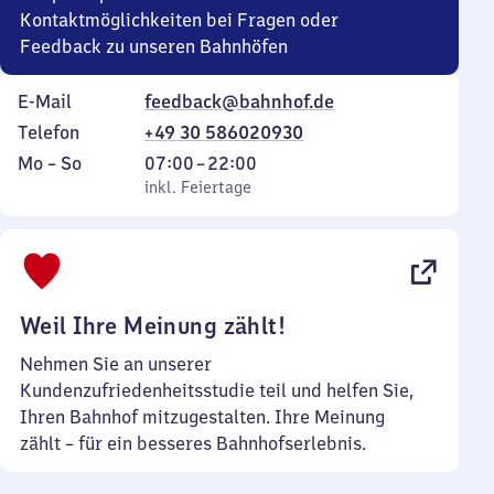
Kontaktmöglichkeiten bei Fragen oder
Feedback zu unseren Bahnhöfen
E-Mail
feedback@bahnhof.de
Telefon
+49 30 586020930
Montag
,
Von
Mo
–
So
07:00
–
22:00
bis
inkl. Feiertage
7
inkl. Feiertage
Sonntag
Uhr
bis
22
Uhr
Weil Ihre Meinung zählt!
Nehmen Sie an unserer
Kundenzufriedenheitsstudie teil und helfen Sie,
Ihren Bahnhof mitzugestalten. Ihre Meinung
zählt – für ein besseres Bahnhofserlebnis.