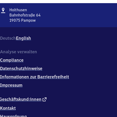
Adresse
Holthusen
Holthusen
Bahnhofstraße 64
19075
Pampow
Holthusen,
Bahnhofstraße
64,
Deutsch
English
1
9
0
Analyse verwalten
7
Compliance
5
Pampow
Datenschutzhinweise
Informationen zur Barrierefreiheit
Impressum
externer
Geschäftskund:innen
Link
Kontakt
Hausordnung