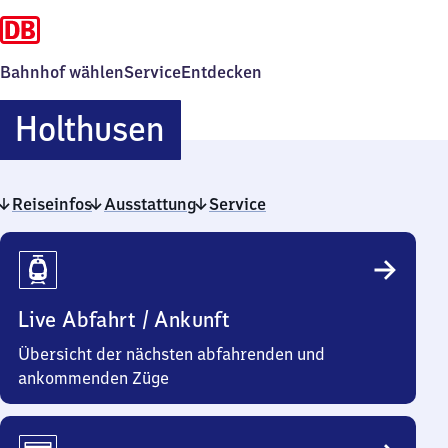
Bahnhof wählen
Service
Entdecken
Holthusen
Holthusen
Reiseinfos
Ausstattung
Service
Reiseinfos
Live Abfahrt / Ankunft
Übersicht der nächsten abfahrenden und
ankommenden Züge