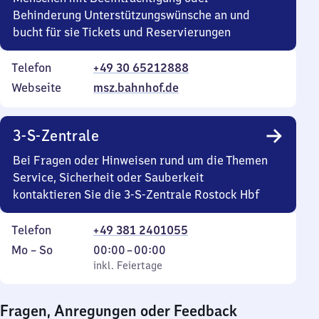
Behinderung Unterstützungswünsche an und
bucht für sie Tickets und Reservierungen
Telefon
+49 30 65212888
Webseite
msz.bahnhof.de
3-S-Zentrale
Bei Fragen oder Hinweisen rund um die Themen
Service, Sicherheit oder Sauberkeit
kontaktieren Sie die 3-S-Zentrale Rostock Hbf
Telefon
+49 381 2401055
Montag
,
Von
Mo
–
So
00:00
–
00:00
bis
inkl. Feiertage
0
inkl. Feiertage
Sonntag
Uhr
bis
Fragen, Anregungen oder Feedback
0