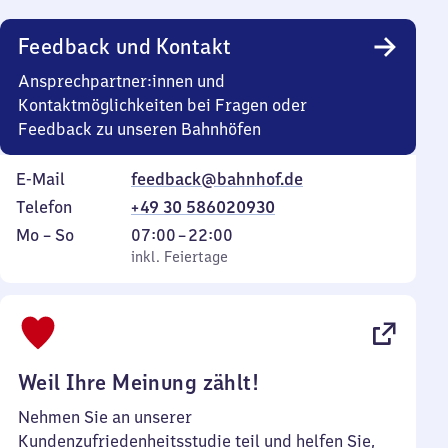
Uhr
Feedback und Kontakt
Ansprechpartner:innen und
Kontaktmöglichkeiten bei Fragen oder
Feedback zu unseren Bahnhöfen
E-Mail
feedback@bahnhof.de
Telefon
+49 30 586020930
Montag
,
Von
Mo
–
So
07:00
–
22:00
bis
inkl. Feiertage
7
inkl. Feiertage
Sonntag
Uhr
bis
22
Uhr
Weil Ihre Meinung zählt!
Nehmen Sie an unserer
Kundenzufriedenheitsstudie teil und helfen Sie,