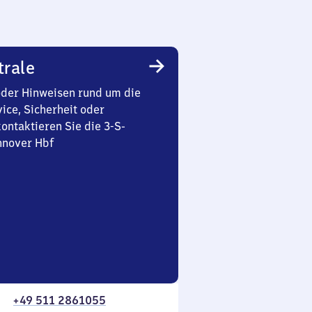
trale
oder Hinweisen rund um die
ice, Sicherheit oder
ontaktieren Sie die 3-S-
nnover Hbf
+49 511 2861055