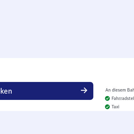
rken
An diesem Bah
Fahrradstel
Taxi