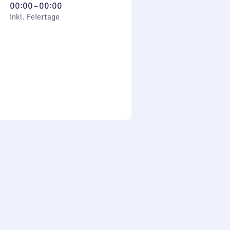
Von
00:00
–
00:00
 Feiertage
0
inkl. Feiertage
Uhr
bis
0
Uhr