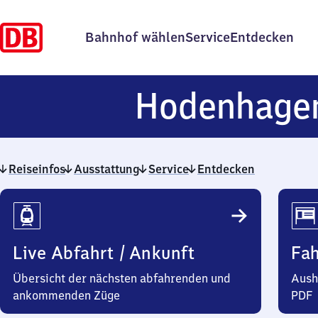
Bahnhof wählen
Service
Entdecken
Hodenhage
Reiseinfos
Ausstattung
Service
Entdecken
Reiseinfos
Live Abfahrt / Ankunft
Fa
Übersicht der nächsten abfahrenden und
Aush
ankommenden Züge
PDF