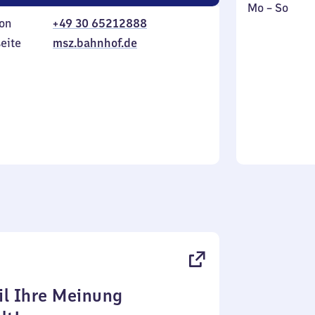
Montag
,
Mo
–
So
on
+49 30 65212888
bis
inkl.
Sonntag
eite
msz.bahnhof.de
l Ihre Meinung