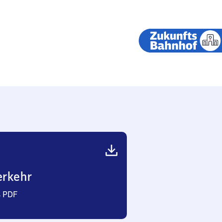
erkehr
s PDF