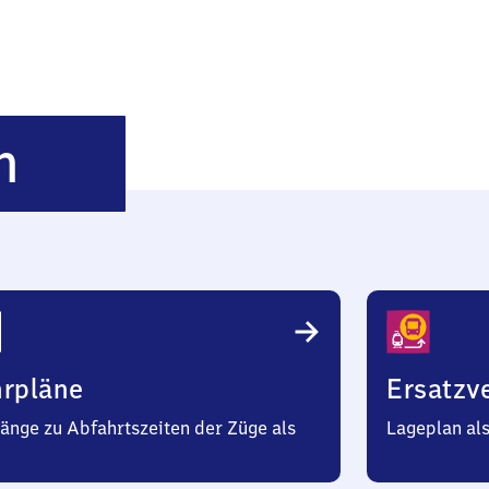
Hodenhagen
n
hrpläne
Ersatzv
änge zu Abfahrtszeiten der Züge als
Lageplan al