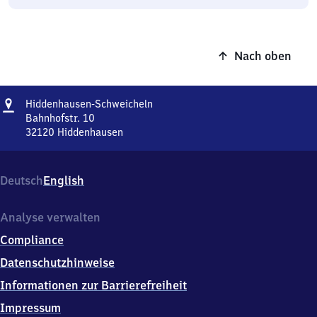
Nach oben
Adresse
Hiddenhausen-
Hiddenhausen-Schweicheln
Schweicheln
Bahnhofstr. 10
32120
Hiddenhausen
Hiddenhausen-
Schweicheln,
Bahnhofstr.
Deutsch
English
10,
3
2
Analyse verwalten
1
Compliance
2
0
Datenschutzhinweise
Hiddenhausen
Informationen zur Barrierefreiheit
Impressum