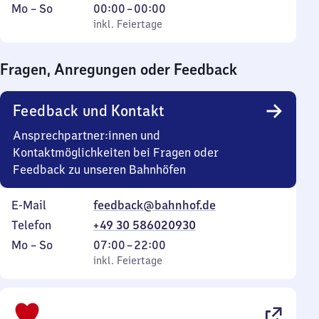
Montag
,
Von
Mo
–
So
00:00
–
00:00
bis
inkl. Feiertage
0
inkl. Feiertage
Sonntag
Uhr
bis
Fragen, Anregungen oder Feedback
0
Uhr
Feedback und Kontakt
Ansprechpartner:innen und
Kontaktmöglichkeiten bei Fragen oder
Feedback zu unseren Bahnhöfen
E-Mail
feedback@bahnhof.de
Telefon
+49 30 586020930
Montag
,
Von
Mo
–
So
07:00
–
22:00
bis
inkl. Feiertage
7
inkl. Feiertage
Sonntag
Uhr
bis
22