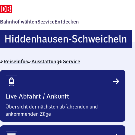
Bahnhof wählen
Service
Entdecken
H
Hiddenhausen-Schweicheln
S
Reiseinfos
Ausstattung
Service
Reiseinfos
Live Abfahrt / Ankunft
Übersicht der nächsten abfahrenden und
ankommenden Züge