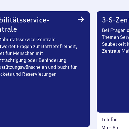
ilitätsservice-
3-S-Zen
trale
Bei Fragen 
Themen Serv
Mobilitätsservice-Zentrale
Sauberkeit k
twortet Fragen zur Barrierefreiheit,
Zentrale Ma
et für Menschen mit
nträchtigung oder Behinderung
rstützungswünsche an und bucht für
Tickets und Reservierungen
Telefon
Montag
,
Mo
–
So