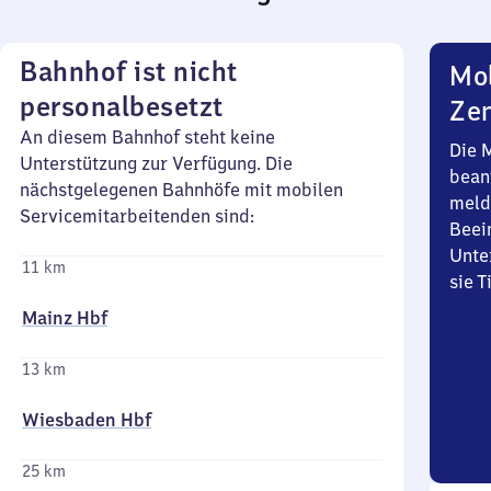
Bahnhof ist nicht
Mob
personalbesetzt
Zen
An diesem Bahnhof steht keine
Die 
Unterstützung zur Verfügung. Die
bean
nächstgelegenen Bahnhöfe mit mobilen
meld
Servicemitarbeitenden sind:
Beei
Unte
11 km
sie 
Mainz Hbf
13 km
Wiesbaden Hbf
25 km