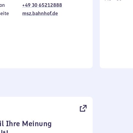
on
+49 30 65212888
bis
inkl.
Sonntag
eite
msz.bahnhof.de
l Ihre Meinung