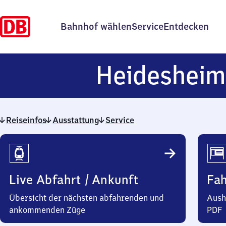
Bahnhof wählen
Service
Entdecken
Heideshei
Reiseinfos
Ausstattung
Service
Reiseinfos
Live Abfahrt / Ankunft
Fa
Übersicht der nächsten abfahrenden und
Aush
ankommenden Züge
PDF