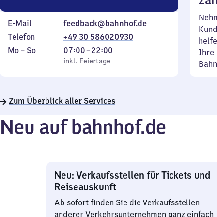
zäh
Nehm
E-Mail
feedback@bahnhof.de
Kund
Telefon
+49 30 586020930
helfe
Montag
,
Von
Mo
–
So
07:00
–
22:00
Ihre 
bis
inkl. Feiertage
7
inkl. Feiertage
Bahn
Sonntag
Uhr
bis
22
Zum Überblick aller Services
Uhr
Neu auf bahnhof.de
Neu: Verkaufsstellen für Tickets und
Reiseauskunft
Ab sofort finden Sie die Verkaufsstellen
anderer Verkehrsunternehmen ganz einfach