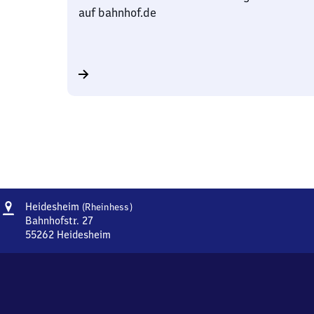
auf bahnhof.de
Adresse
Heidesheim
Heidesheim
(Rheinhess)
(Rheinhessen)
Bahnhofstr. 27
55262
Heidesheim
Heidesheim
(Rheinhessen),
Bahnhofstr.
27,
5