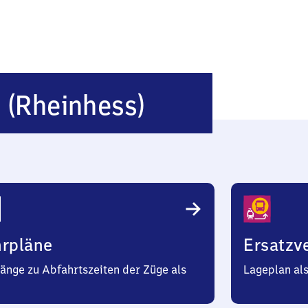
Heideshei
m
(Rheinhess)
(Rheinhess
hrpläne
Ersatzv
änge zu Abfahrtszeiten der Züge als
Lageplan al