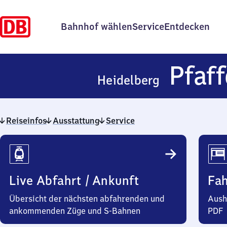
Bahnhof wählen
Service
Entdecken
Pfaf
Heidelberg
Reiseinfos
Ausstattung
Service
Reiseinfos
Live Abfahrt / Ankunft
Fa
Übersicht der nächsten abfahrenden und
Aush
ankommenden Züge und S-Bahnen
PDF