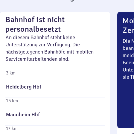
Bahnhof ist nicht
Mob
personalbesetzt
Zen
An diesem Bahnhof steht keine
Die 
Unterstützung zur Verfügung. Die
bean
nächstgelegenen Bahnhöfe mit mobilen
meld
Servicemitarbeitenden sind:
Beei
Unte
3 km
sie 
Heidelberg Hbf
15 km
Mannheim Hbf
17 km