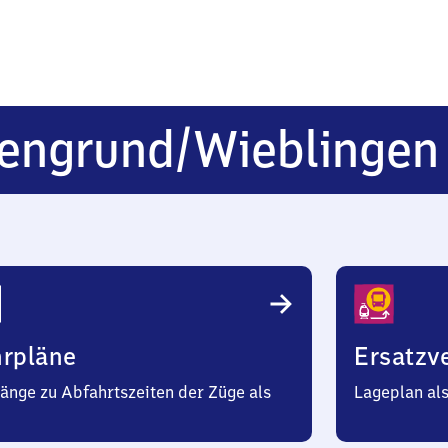
fengrund/​Wieblingen
hrpläne
Ersatzv
änge zu Abfahrtszeiten der Züge als
Lageplan al