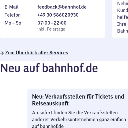
Nehm
E-Mail
feedback@bahnhof.de
Kund
Telefon
+49 30 586020930
helfe
Montag
,
Von
Mo
–
So
07:00
–
22:00
Ihre 
bis
inkl. Feiertage
7
inkl. Feiertage
Bahn
Sonntag
Uhr
bis
22
Zum Überblick aller Services
Uhr
Neu auf bahnhof.de
Neu: Verkaufsstellen für Tickets und
Reiseauskunft
Ab sofort finden Sie die Verkaufsstellen
anderer Verkehrsunternehmen ganz einfach
auf bahnhof.de