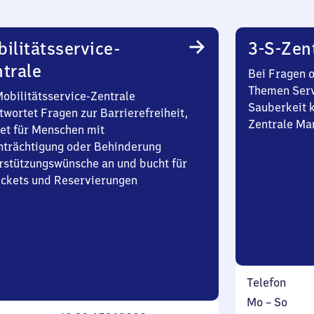
ilitätsservice-
3-S-Zen
trale
Bei Fragen 
Themen Serv
Mobilitätsservice-Zentrale
Sauberkeit k
twortet Fragen zur Barrierefreiheit,
Zentrale Ma
et für Menschen mit
nträchtigung oder Behinderung
rstützungswünsche an und bucht für
Tickets und Reservierungen
Telefon
Montag
,
Mo
–
So