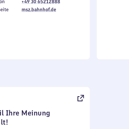
on
+49 30 65212888
bis
inkl.
Sonntag
eite
msz.bahnhof.de
l Ihre Meinung
lt!