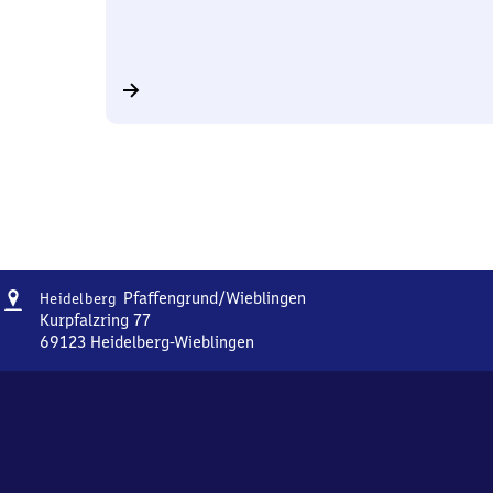
Adresse
Heidelberg-
Pfaffengrund/​Wieblingen
Heidelberg
Pfaffengrund/​
Kurpfalzring 77
Wieblingen
69123
Heidelberg-Wieblingen
Heidelberg-
Pfaffengrund/​
Wieblingen,
Kurpfalzring
77,
6