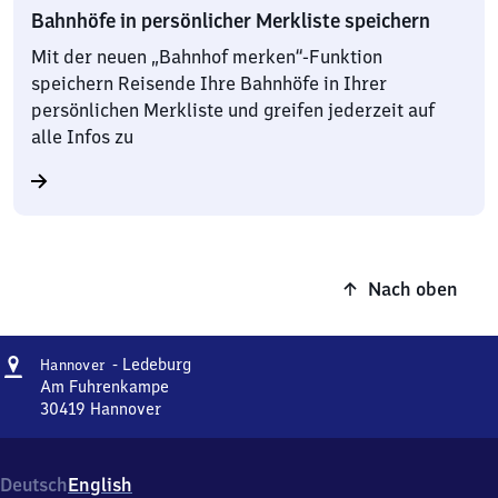
Bahnhöfe in persönlicher Merkliste speichern
Mit der neuen „Bahnhof merken“-Funktion
speichern Reisende Ihre Bahnhöfe in Ihrer
persönlichen Merkliste und greifen jederzeit auf
alle Infos zu
Nach oben
Adresse
Hannover
- Ledeburg
Hannover
-
Am Fuhrenkampe
Ledeburg
30419
Hannover
Hannover
-
Ledeburg,
Deutsch
English
Am