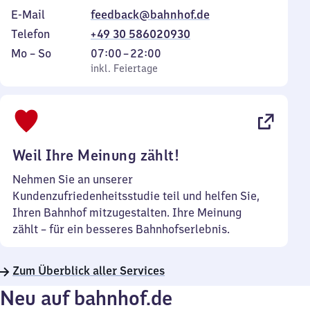
E-Mail
feedback@bahnhof.de
Telefon
+49 30 586020930
Montag
,
Von
Mo
–
So
07:00
–
22:00
bis
inkl. Feiertage
7
inkl. Feiertage
Sonntag
Uhr
bis
22
Uhr
Weil Ihre Meinung zählt!
Nehmen Sie an unserer
Kundenzufriedenheitsstudie teil und helfen Sie,
Ihren Bahnhof mitzugestalten. Ihre Meinung
zählt – für ein besseres Bahnhofserlebnis.
Zum Überblick aller Services
Neu auf bahnhof.de