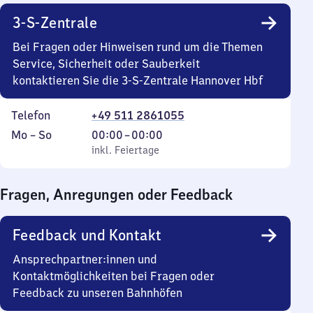
3-S-Zentrale
Bei Fragen oder Hinweisen rund um die Themen
Service, Sicherheit oder Sauberkeit
kontaktieren Sie die 3-S-Zentrale Hannover Hbf
Telefon
+49 511 2861055
Montag
,
Von
Mo
–
So
00:00
–
00:00
bis
inkl. Feiertage
0
inkl. Feiertage
Sonntag
Uhr
bis
Fragen, Anregungen oder Feedback
0
Uhr
Feedback und Kontakt
Ansprechpartner:innen und
Kontaktmöglichkeiten bei Fragen oder
Feedback zu unseren Bahnhöfen