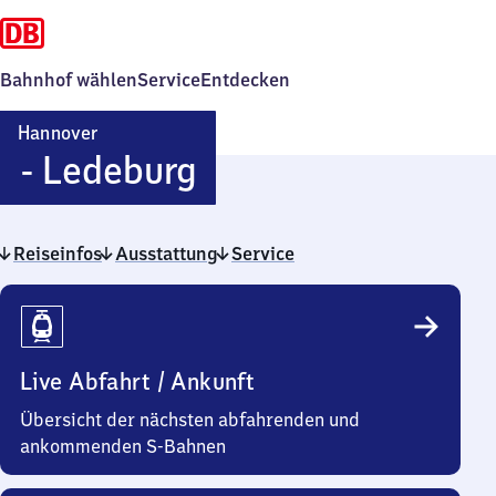
Bahnhof wählen
Service
Entdecken
Hannover
Hannover
- Ledeburg
-
Reiseinfos
Ausstattung
Ledeburg
Service
Reiseinfos
Live Abfahrt / Ankunft
Übersicht der nächsten abfahrenden und
ankommenden S-Bahnen