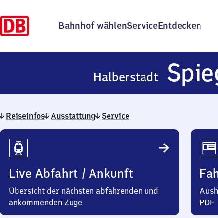
Bahnhof wählen
Service
Entdecken
Spie
Halberstadt
Reiseinfos
Ausstattung
Service
Reiseinfos
Live Abfahrt / Ankunft
Fa
Übersicht der nächsten abfahrenden und
Aush
ankommenden Züge
PDF