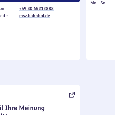
Montag
,
Mo
–
So
on
+49 30 65212888
bis
inkl.
Sonntag
eite
msz.bahnhof.de
l Ihre Meinung