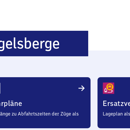
Halberstad
gelsberge
Spiegelsbe
hrpläne
Ersatzv
änge zu Abfahrtszeiten der Züge als
Lageplan al