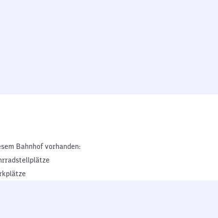
esem Bahnhof vorhanden:
hrradstellplätze
rkplätze