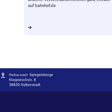
auf bahnhof.de
Adresse
Halberstadt-
Spiegelsberge
Halberstadt
Spiegelsberge
Kloppstockstr. 8
38820
Halberstadt
Halberstadt-
Spiegelsberge,
Kloppstockstr.
8,
3