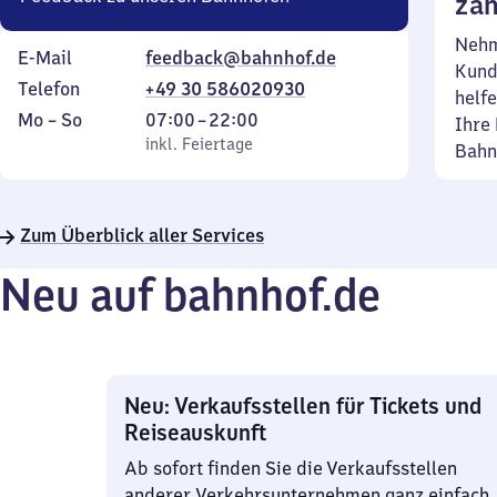
zäh
Nehm
E-Mail
feedback@bahnhof.de
Kund
Telefon
+49 30 586020930
helfe
Montag
,
Von
Mo
–
So
07:00
–
22:00
Ihre 
bis
inkl. Feiertage
7
inkl. Feiertage
Bahn
Sonntag
Uhr
bis
22
Zum Überblick aller Services
Uhr
Neu auf bahnhof.de
Neu: Verkaufsstellen für Tickets und
Reiseauskunft
Ab sofort finden Sie die Verkaufsstellen
anderer Verkehrsunternehmen ganz einfach