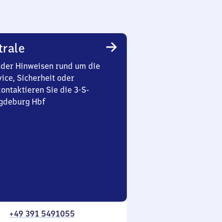
trale
oder Hinweisen rund um die
ice, Sicherheit oder
ontaktieren Sie die 3-S-
gdeburg Hbf
+49 391 5491055