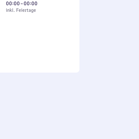
Von
00:00
–
00:00
 Feiertage
0
inkl. Feiertage
Uhr
bis
0
Uhr