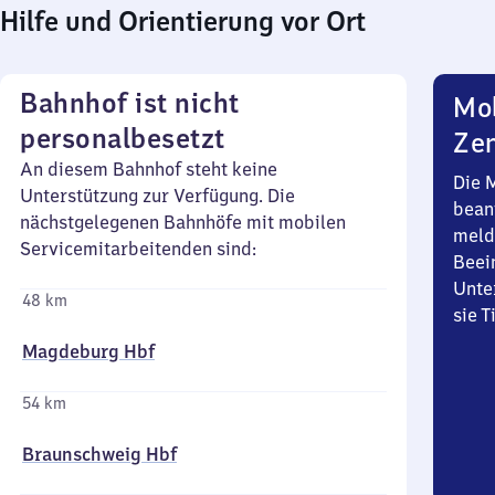
Hilfe und Orientierung vor Ort
Bahnhof ist nicht
Mob
personalbesetzt
Zen
An diesem Bahnhof steht keine
Die 
Unterstützung zur Verfügung. Die
bean
nächstgelegenen Bahnhöfe mit mobilen
meld
Servicemitarbeitenden sind:
Beei
Unte
48 km
sie 
Magdeburg Hbf
54 km
Braunschweig Hbf