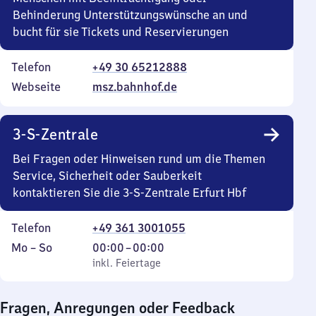
Behinderung Unterstützungswünsche an und
bucht für sie Tickets und Reservierungen
Telefon
+49 30 65212888
Webseite
msz.bahnhof.de
3-S-Zentrale
Bei Fragen oder Hinweisen rund um die Themen
Service, Sicherheit oder Sauberkeit
kontaktieren Sie die 3-S-Zentrale Erfurt Hbf
Telefon
+49 361 3001055
Montag
,
Von
Mo
–
So
00:00
–
00:00
bis
inkl. Feiertage
0
inkl. Feiertage
Sonntag
Uhr
bis
Fragen, Anregungen oder Feedback
0