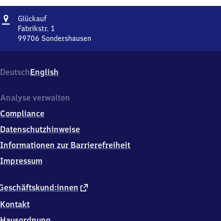
Adresse
Glückauf
Glückauf
Fabrikstr. 1
99706
Sondershausen
Glückauf,
Fabrikstr.
1,
Deutsch
English
9
9
7
Analyse verwalten
0
Compliance
6
Sondershausen
Datenschutzhinweise
Informationen zur Barrierefreiheit
Impressum
externer
Geschäftskund:innen
Link
Kontakt
Hausordnung