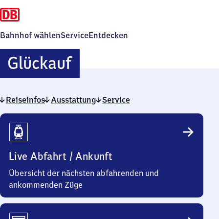
Bahnhof wählen
Service
Entdecken
Glückauf
Glückauf
Reiseinfos
Ausstattung
Service
Reiseinfos
Live Abfahrt / Ankunft
Übersicht der nächsten abfahrenden und
ankommenden Züge