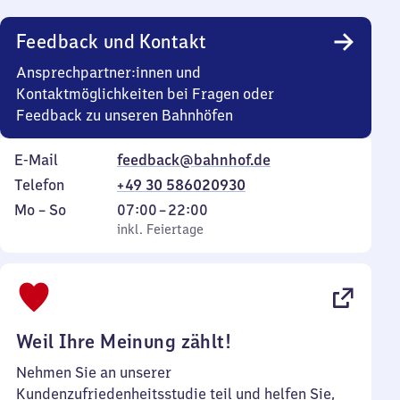
Uhr
Feedback und Kontakt
Ansprechpartner:innen und
Kontaktmöglichkeiten bei Fragen oder
Feedback zu unseren Bahnhöfen
E-Mail
feedback@bahnhof.de
Telefon
+49 30 586020930
Montag
,
Von
Mo
–
So
07:00
–
22:00
bis
inkl. Feiertage
7
inkl. Feiertage
Sonntag
Uhr
bis
22
Uhr
Weil Ihre Meinung zählt!
Nehmen Sie an unserer
Kundenzufriedenheitsstudie teil und helfen Sie,