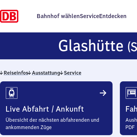
Bahnhof wählen
Service
Entdecken
Glashütte
(
Reiseinfos
Ausstattung
Service
Reiseinfos
Live Abfahrt / Ankunft
Fa
Übersicht der nächsten abfahrenden und
Aush
ankommenden Züge
PDF