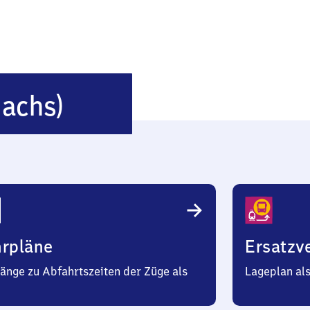
Glashütte
Sachs)
(Sachsen)
hrpläne
Ersatzv
änge zu Abfahrtszeiten der Züge als
Lageplan al