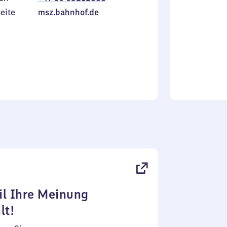
Sonntag
eite
msz.bahnhof.de
l Ihre Meinung
lt!