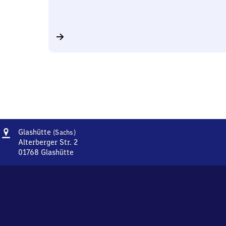
Adresse
Glashütte
Glashütte
(Sachs)
(Sachsen)
Alterberger Str. 2
01768
Glashütte
Glashütte
(Sachsen),
Alterberger
Str.
2,
0
1