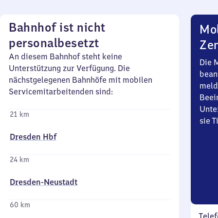
Bahnhof ist nicht
Mob
personalbesetzt
Zen
An diesem Bahnhof steht keine
Die 
Unterstützung zur Verfügung. Die
bean
nächstgelegenen Bahnhöfe mit mobilen
meld
Servicemitarbeitenden sind:
Beei
Unte
21 km
sie 
Dresden Hbf
24 km
Dresden-Neustadt
60 km
Telef