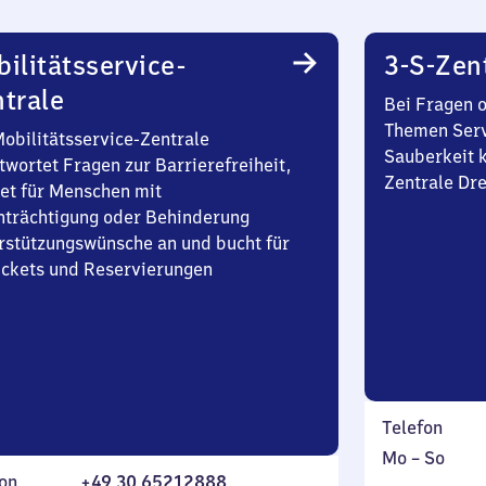
ilitätsservice-
3-S-Zen
trale
Bei Fragen 
Themen Serv
Mobilitätsservice-Zentrale
Sauberkeit k
twortet Fragen zur Barrierefreiheit,
Zentrale Dr
et für Menschen mit
nträchtigung oder Behinderung
rstützungswünsche an und bucht für
Tickets und Reservierungen
Telefon
Montag
,
Mo
–
So
on
+49 30 65212888
bis
inkl.