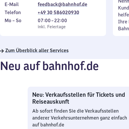
Nehm
E-Mail
feedback@bahnhof.de
Kund
Telefon
+49 30 586020930
helfe
Montag
,
Von
Mo
–
So
07:00
–
22:00
Ihre 
bis
inkl. Feiertage
7
inkl. Feiertage
Bahn
Sonntag
Uhr
bis
22
Zum Überblick aller Services
Uhr
Neu auf bahnhof.de
Neu: Verkaufsstellen für Tickets und
Reiseauskunft
Ab sofort finden Sie die Verkaufsstellen
anderer Verkehrsunternehmen ganz einfach
auf bahnhof.de