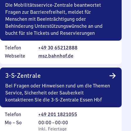
Die Mobilitätsservice-Zentrale beantwortet
Fragen zur Barrierefreiheit, meldet für
Menschen mit Beeinträchtigung oder
Behinderung Unterstützungswünsche an und
bucht für sie Tickets und Reservierungen
Telefon
+49 30 65212888
Webseite
msz.bahnhof.de
3-S-Zentrale
Bei Fragen oder Hinweisen rund um die Themen
Service, Sicherheit oder Sauberkeit
kontaktieren Sie die 3-S-Zentrale Essen Hbf
Telefon
+49 201 1821055
Montag
,
Von
Mo
–
So
00:00
–
00:00
bis
inkl. Feiertage
0
inkl. Feiertage