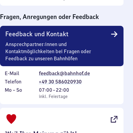
Sonntag
Uhr
bis
Fragen, Anregungen oder Feedback
0
Uhr
Feedback und Kontakt
Ansprechpartner:innen und
Kontaktmöglichkeiten bei Fragen oder
Feedback zu unseren Bahnhöfen
E-Mail
feedback@bahnhof.de
Telefon
+49 30 586020930
Montag
,
Von
Mo
–
So
07:00
–
22:00
bis
inkl. Feiertage
7
inkl. Feiertage
Sonntag
Uhr
bis
22
Uhr