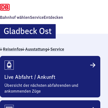
Bahnhof wählen
Service
Entdecken
Gladbeck
Gladbeck Ost
Ost
Reiseinfos
Ausstattung
Service
Reiseinfos
Live Abfahrt / Ankunft
Übersicht der nächsten abfahrenden und
ankommenden Züge