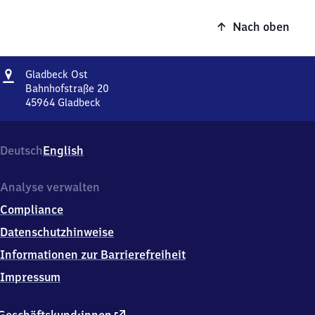
Nach oben
Adresse
Gladbeck
Gladbeck Ost
Ost
Bahnhofstraße 20
45964
Gladbeck
Gladbeck
Ost,
Bahnhofstraße
Deutsch
English
20,
4
5
Analyse verwalten
9
Compliance
6
4
Datenschutzhinweise
Gladbeck
Informationen zur Barrierefreiheit
Impressum
externer