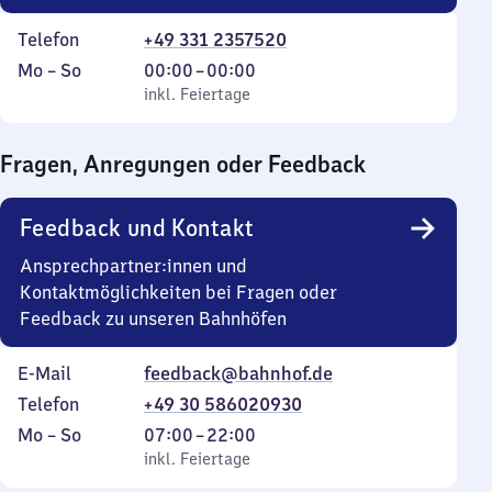
Telefon
+49 331 2357520
Montag
,
Von
Mo
–
So
00:00
–
00:00
bis
inkl. Feiertage
0
inkl. Feiertage
Sonntag
Uhr
bis
Fragen, Anregungen oder Feedback
0
Uhr
Feedback und Kontakt
Ansprechpartner:innen und
Kontaktmöglichkeiten bei Fragen oder
Feedback zu unseren Bahnhöfen
E-Mail
feedback@bahnhof.de
Telefon
+49 30 586020930
Montag
,
Von
Mo
–
So
07:00
–
22:00
bis
inkl. Feiertage
7
inkl. Feiertage
Sonntag
Uhr