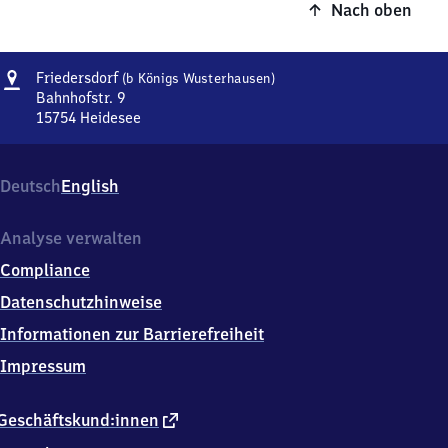
Nach oben
Adresse
Friedersdorf
Friedersdorf
(b Königs Wusterhausen)
(bei
Bahnhofstr. 9
Königs
15754
Heidesee
Friedersdorf
Wusterhausen)
(bei
Königs
Deutsch
English
Wusterhausen),
Bahnhofstr.
9,
Analyse verwalten
1
Compliance
5
7
Datenschutzhinweise
5
Informationen zur Barrierefreiheit
4
Heidesee
Impressum
externer
Geschäftskund:innen
Link