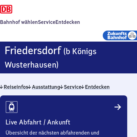
Bahnhof wählen
Service
Entdecken
Friedersdorf
(b Königs
Friedersdorf
Wusterhausen)
(bei
Reiseinfos
Ausstattung
Königs
Service
Entdecken
Reiseinfos
Wusterhausen)
Live Abfahrt / Ankunft
Übersicht der nächsten abfahrenden und