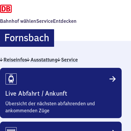
Bahnhof wählen
Service
Entdecken
Fornsbach
Fornsbach
Reiseinfos
Ausstattung
Service
Reiseinfos
Live Abfahrt / Ankunft
Übersicht der nächsten abfahrenden und
ankommenden Züge