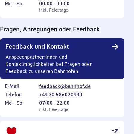
Montag
,
Von
Mo
–
So
00:00
–
00:00
bis
inkl. Feiertage
0
inkl. Feiertage
Sonntag
Uhr
bis
Fragen, Anregungen oder Feedback
0
Uhr
Feedback und Kontakt
Ansprechpartner:innen und
Kontaktmöglichkeiten bei Fragen oder
Feedback zu unseren Bahnhöfen
E-Mail
feedback@bahnhof.de
Telefon
+49 30 586020930
Montag
,
Von
Mo
–
So
07:00
–
22:00
bis
inkl. Feiertage
7
inkl. Feiertage
Sonntag
Uhr
bis
22