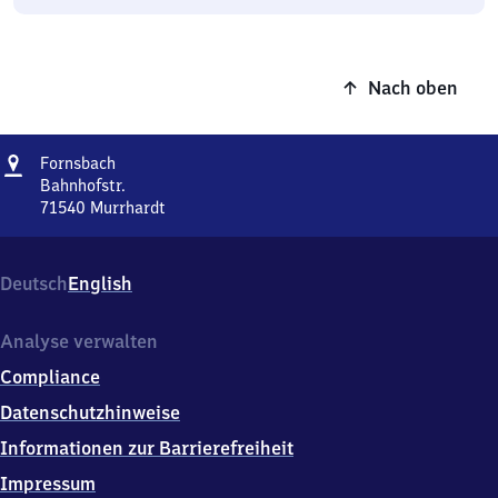
Nach oben
Adresse
Fornsbach
Fornsbach
Bahnhofstr.
71540
Murrhardt
Fornsbach,
Bahnhofstr.,
7
Deutsch
English
1
5
4
Analyse verwalten
0
Compliance
Murrhardt
Datenschutzhinweise
Informationen zur Barrierefreiheit
Impressum