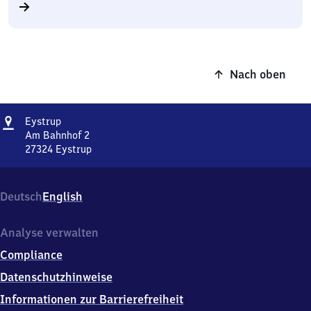
Nach oben
Adresse
Eystrup
Eystrup
Am Bahnhof 2
27324
Eystrup
Eystrup,
Am
Bahnhof
Deutsch
English
2,
2
7
Analyse verwalten
3
Compliance
2
4
Datenschutzhinweise
Eystrup
Informationen zur Barrierefreiheit