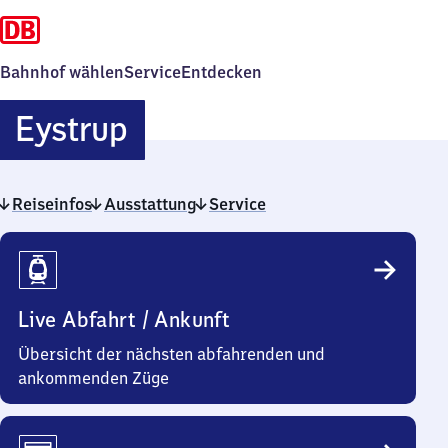
Bahnhof wählen
Service
Entdecken
Eystrup
Eystrup
Reiseinfos
Ausstattung
Service
Reiseinfos
Live Abfahrt / Ankunft
Übersicht der nächsten abfahrenden und
ankommenden Züge