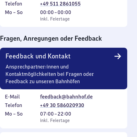
Telefon
+49 511 2861055
Montag
,
Von
Mo
–
So
00:00
–
00:00
bis
inkl. Feiertage
0
inkl. Feiertage
Sonntag
Uhr
bis
Fragen, Anregungen oder Feedback
0
Uhr
Feedback und Kontakt
Ansprechpartner:innen und
Kontaktmöglichkeiten bei Fragen oder
Feedback zu unseren Bahnhöfen
E-Mail
feedback@bahnhof.de
Telefon
+49 30 586020930
Montag
,
Von
Mo
–
So
07:00
–
22:00
bis
inkl. Feiertage
7
inkl. Feiertage
Sonntag
Uhr
bis