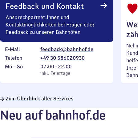
Feedback und Kontakt
Ansprechpartner:innen und
Wei
Kontaktmöglichkeiten bei Fragen oder
Feedback zu unseren Bahnhöfen
zäh
Nehm
E-Mail
feedback@bahnhof.de
Kund
Telefon
+49 30 586020930
helfe
Montag
,
Von
Mo
–
So
07:00
–
22:00
Ihre 
bis
inkl. Feiertage
7
inkl. Feiertage
Bahn
Sonntag
Uhr
bis
22
Zum Überblick aller Services
Uhr
Neu auf bahnhof.de