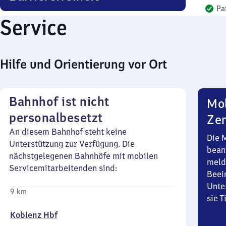
Pa
Service
Hilfe und Orientierung vor Ort
Bahnhof ist nicht
Mob
personalbesetzt
Zen
An diesem Bahnhof steht keine
Die 
Unterstützung zur Verfügung. Die
bean
nächstgelegenen Bahnhöfe mit mobilen
meld
Servicemitarbeitenden sind:
Beei
Unte
9 km
sie 
Koblenz Hbf