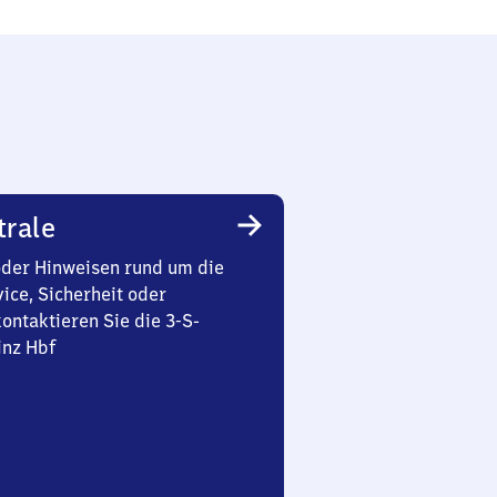
trale
oder Hinweisen rund um die
ice, Sicherheit oder
ontaktieren Sie die 3-S-
inz Hbf