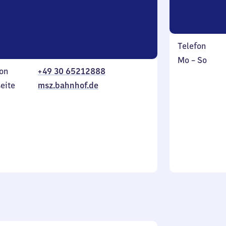
Telefon
Montag
,
Mo
–
So
on
+49 30 65212888
bis
inkl.
Sonntag
eite
msz.bahnhof.de