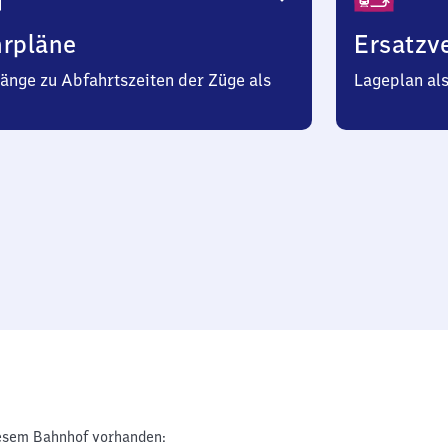
hrpläne
Ersatzv
änge zu Abfahrtszeiten der Züge als
Lageplan al
esem Bahnhof vorhanden: