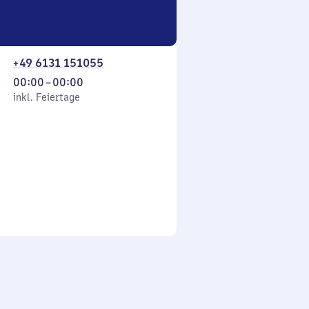
+49 6131 151055
Von
00:00
–
00:00
 Feiertage
0
inkl. Feiertage
Uhr
bis
0
Uhr