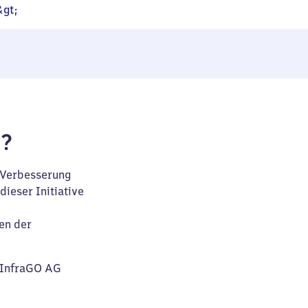
&gt;
f?
d Verbesserung
ieser Initiative
en der
B InfraGO AG