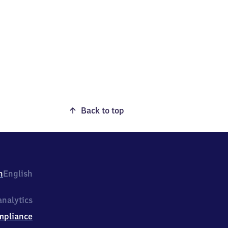
Back to top
h
English
nalytics
mpliance