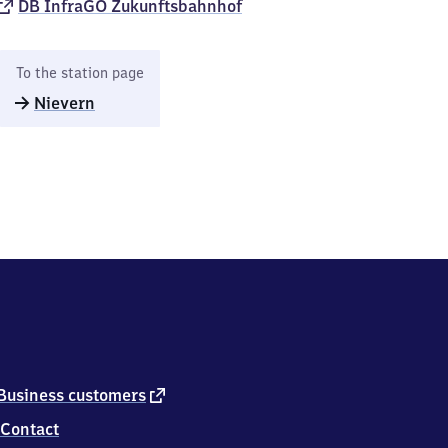
DB InfraGO Zukunftsbahnhof​
To the station page
Nievern
external
Business customers
link
Contact