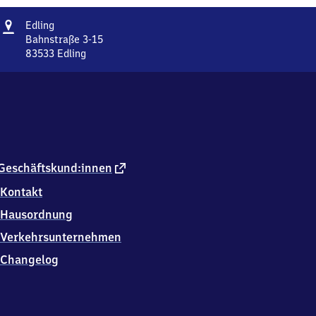
Adresse
Edling
Edling
Bahnstraße 3-15
83533
Edling
Edling,
Bahnstraße
3-
15,
8
3
5
3
externer
Geschäftskund:innen
3
Link
Kontakt
Edling
Hausordnung
Verkehrsunternehmen
Changelog