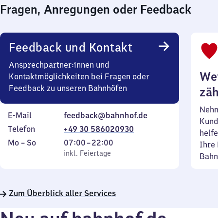
Fragen, Anregungen oder Feedback
Feedback und Kontakt
Ansprechpartner:innen und
Wei
Kontaktmöglichkeiten bei Fragen oder
Feedback zu unseren Bahnhöfen
zäh
Nehm
E-Mail
feedback@bahnhof.de
Kund
Telefon
+49 30 586020930
helfe
Montag
,
Von
Mo
–
So
07:00
–
22:00
Ihre 
bis
inkl. Feiertage
7
inkl. Feiertage
Bahn
Sonntag
Uhr
bis
22
Zum Überblick aller Services
Uhr