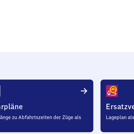
g
hrpläne
Ersatzv
änge zu Abfahrtszeiten der Züge als
Lageplan al