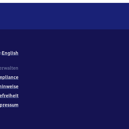
h
English
erwalten
mpliance
hinweise
efreiheit
pressum