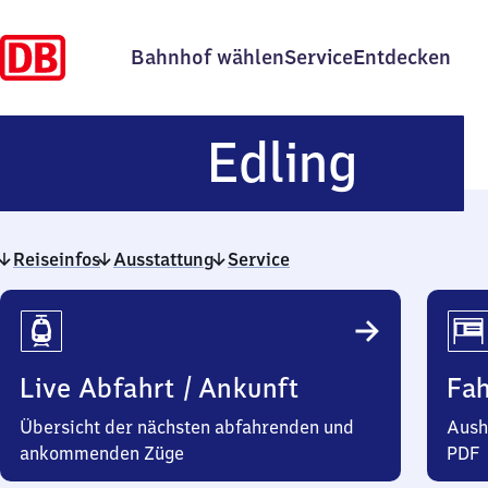
Bahnhof wählen
Service
Entdecken
Edlin
Edling
Reiseinfos
Ausstattung
Service
Reiseinfos
Live Abfahrt / Ankunft
Fa
Übersicht der nächsten abfahrenden und
Aush
ankommenden Züge
PDF