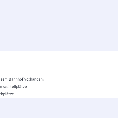
esem Bahnhof vorhanden:
hrradstellplätze
rkplätze