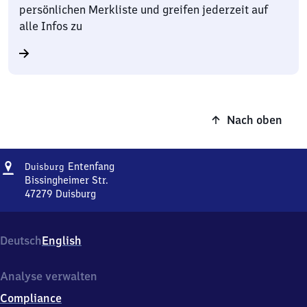
persönlichen Merkliste und greifen jederzeit auf
alle Infos zu
Nach oben
Adresse
Duisburg-
Entenfang
Duisburg
Entenfang
Bissingheimer Str.
47279
Duisburg
Duisburg-
Entenfang,
Bissingheimer
Deutsch
English
Str.,
4
7
Analyse verwalten
2
Compliance
7