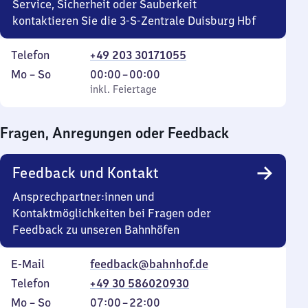
Service, Sicherheit oder Sauberkeit
kontaktieren Sie die 3-S-Zentrale Duisburg Hbf
Telefon
+49 203 30171055
Montag
,
Von
Mo
–
So
00:00
–
00:00
bis
inkl. Feiertage
0
inkl. Feiertage
Sonntag
Uhr
bis
Fragen, Anregungen oder Feedback
0
Uhr
Feedback und Kontakt
Ansprechpartner:innen und
Kontaktmöglichkeiten bei Fragen oder
Feedback zu unseren Bahnhöfen
E-Mail
feedback@bahnhof.de
Telefon
+49 30 586020930
Montag
,
Von
Mo
–
So
07:00
–
22:00