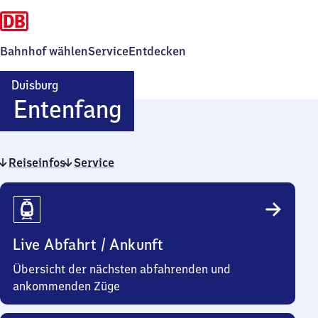
Bahnhof wählen
Service
Entdecken
Duisburg
Duisburg-
Entenfang
Entenfang
Reiseinfos
Service
Reiseinfos
Live Abfahrt / Ankunft
Übersicht der nächsten abfahrenden und
ankommenden Züge