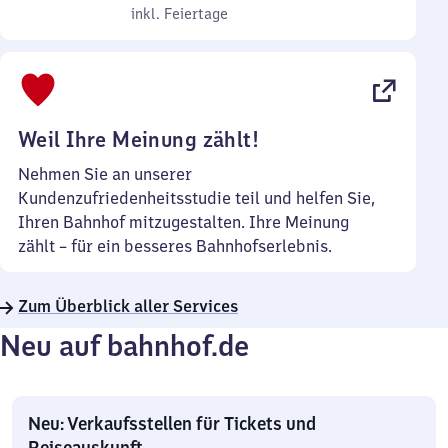
bis
inkl. Feiertage
7
inkl. Feiertage
Sonntag
Uhr
bis
22
Uhr
Weil Ihre Meinung zählt!
Nehmen Sie an unserer
Kundenzufriedenheitsstudie teil und helfen Sie,
Ihren Bahnhof mitzugestalten. Ihre Meinung
zählt – für ein besseres Bahnhofserlebnis.
Zum Überblick aller Services
Neu auf bahnhof.de
Neu: Verkaufsstellen für Tickets und
Reiseauskunft