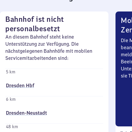
Bahnhof ist nicht
Mob
personalbesetzt
Zen
An diesem Bahnhof steht keine
Die 
Unterstützung zur Verfügung. Die
bean
nächstgelegenen Bahnhöfe mit mobilen
meld
Servicemitarbeitenden sind:
Beei
Unte
5 km
sie 
Dresden Hbf
6 km
Dresden-Neustadt
48 km