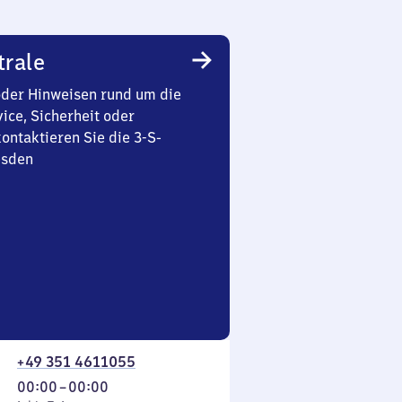
trale
oder Hinweisen rund um die
ice, Sicherheit oder
ontaktieren Sie die 3-S-
esden
+49 351 4611055
Von
00:00
–
00:00