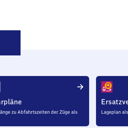
resden-
eick
hrpläne
Ersatzv
änge zu Abfahrtszeiten der Züge als
Lageplan al