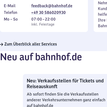
Nehm
E-Mail
feedback@bahnhof.de
Kund
Telefon
+49 30 586020930
helfe
Montag
,
Von
Mo
–
So
07:00
–
22:00
Ihre 
bis
inkl. Feiertage
7
inkl. Feiertage
Bahn
Sonntag
Uhr
bis
22
Zum Überblick aller Services
Uhr
Neu auf bahnhof.de
Neu: Verkaufsstellen für Tickets und
Reiseauskunft
Ab sofort finden Sie die Verkaufsstellen
anderer Verkehrsunternehmen ganz einfach
auf bahnhof.de