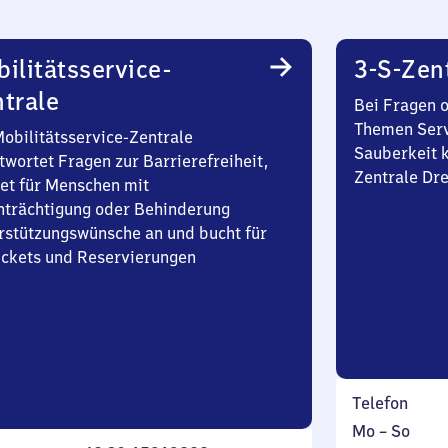
ilitätsservice-
3-S-Zen
trale
Bei Fragen 
Themen Serv
Mobilitätsservice-Zentrale
Sauberkeit k
twortet Fragen zur Barrierefreiheit,
Zentrale Dr
et für Menschen mit
nträchtigung oder Behinderung
rstützungswünsche an und bucht für
Tickets und Reservierungen
Telefon
Montag
,
Mo
–
So