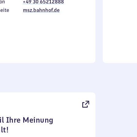
on
+49 30 65212888
bis
inkl.
Sonntag
eite
msz.bahnhof.de
l Ihre Meinung
lt!