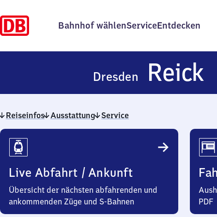
Bahnhof wählen
Service
Entdecken
D
Reick
Dresden
R
Reiseinfos
Ausstattung
Service
Reiseinfos
Live Abfahrt / Ankunft
Fa
Übersicht der nächsten abfahrenden und
Aush
ankommenden Züge und S-Bahnen
PDF