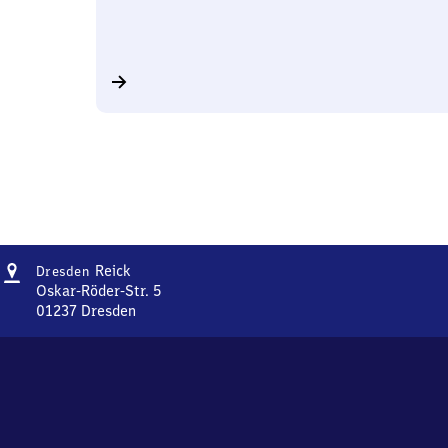
Adresse
Dresden-
Reick
Dresden
Reick
Oskar-Röder-Str. 5
01237
Dresden
Dresden-
Reick,
Oskar-
Röder-
Str.
5,