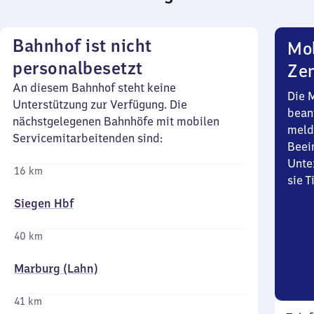
Bahnhof ist nicht
Mob
personalbesetzt
Zen
An diesem Bahnhof steht keine
Die 
Unterstützung zur Verfügung. Die
bean
nächstgelegenen Bahnhöfe mit mobilen
meld
Servicemitarbeitenden sind:
Beei
Unte
16 km
sie 
Siegen Hbf
40 km
Marburg (Lahn)
41 km