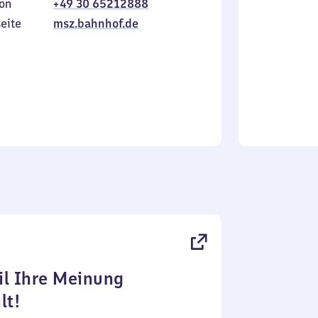
on
+49 30 65212888
bis
inkl.
Sonntag
eite
msz.bahnhof.de
l Ihre Meinung
lt!