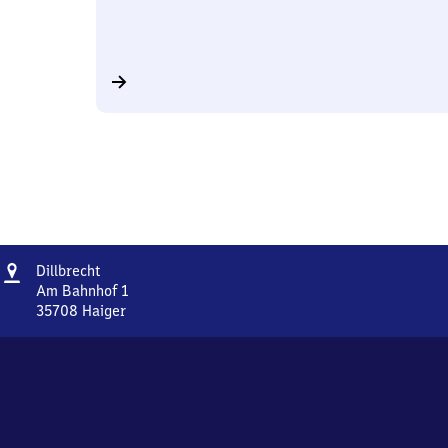
Adresse
Dillbrecht
Dillbrecht
Am Bahnhof 1
35708
Haiger
Dillbrecht,
Am
Bahnhof
1,
3
5