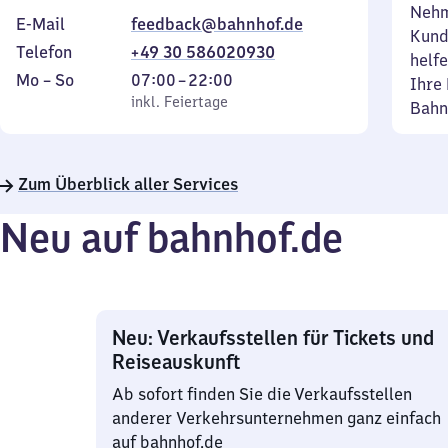
Nehm
E-Mail
feedback@bahnhof.de
Kund
Telefon
+49 30 586020930
helfe
Montag
,
Von
Mo
–
So
07:00
–
22:00
Ihre 
bis
inkl. Feiertage
7
inkl. Feiertage
Bahn
Sonntag
Uhr
bis
22
Zum Überblick aller Services
Uhr
Neu auf bahnhof.de
Neu: Verkaufsstellen für Tickets und
Reiseauskunft
Ab sofort finden Sie die Verkaufsstellen
anderer Verkehrsunternehmen ganz einfach
auf bahnhof.de