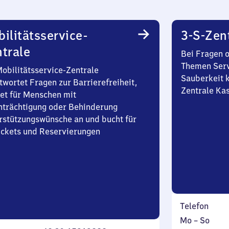
ilitätsservice-
3-S-Zen
trale
Bei Fragen 
Themen Serv
Mobilitätsservice-Zentrale
Sauberkeit k
twortet Fragen zur Barrierefreiheit,
Zentrale Ka
et für Menschen mit
nträchtigung oder Behinderung
rstützungswünsche an und bucht für
Tickets und Reservierungen
Telefon
Montag
,
Mo
–
So