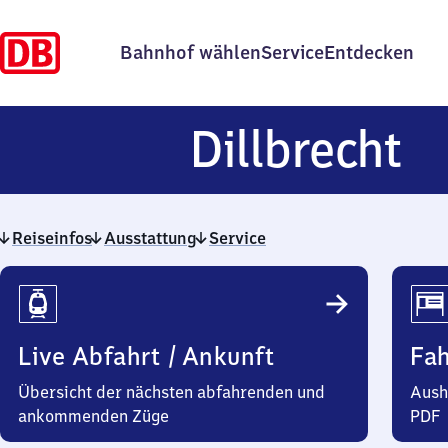
Bahnhof wählen
Service
Entdecken
Di
Dillbrecht
Reiseinfos
Ausstattung
Service
Reiseinfos
Live Abfahrt / Ankunft
Fa
Übersicht der nächsten abfahrenden und
Aush
ankommenden Züge
PDF