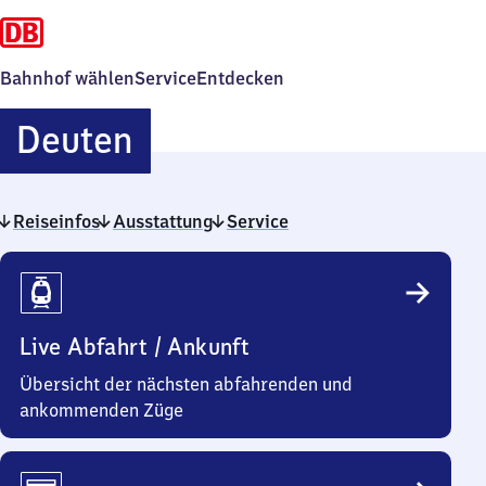
Bahnhof wählen
Service
Entdecken
Deuten
Deuten
Reiseinfos
Ausstattung
Service
Reiseinfos
Live Abfahrt / Ankunft
Übersicht der nächsten abfahrenden und
ankommenden Züge