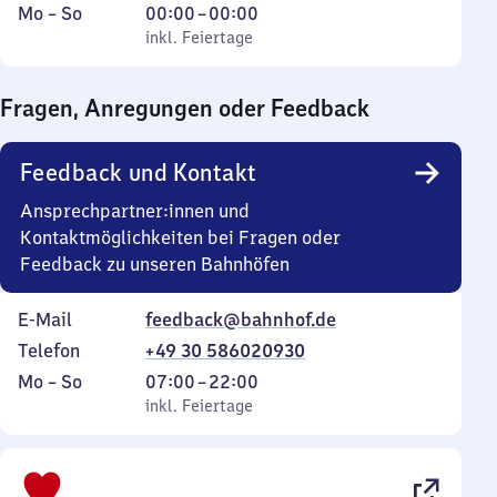
Montag
,
Von
Mo
–
So
00:00
–
00:00
bis
inkl. Feiertage
0
inkl. Feiertage
Sonntag
Uhr
bis
Fragen, Anregungen oder Feedback
0
Uhr
Feedback und Kontakt
Ansprechpartner:innen und
Kontaktmöglichkeiten bei Fragen oder
Feedback zu unseren Bahnhöfen
E-Mail
feedback@bahnhof.de
Telefon
+49 30 586020930
Montag
,
Von
Mo
–
So
07:00
–
22:00
bis
inkl. Feiertage
7
inkl. Feiertage
Sonntag
Uhr
bis
22