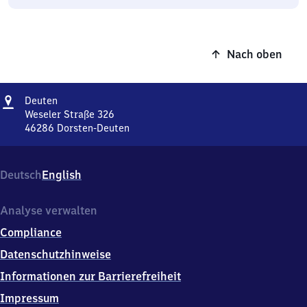
Nach oben
Adresse
Deuten
Deuten
Weseler Straße 326
46286
Dorsten-Deuten
Deuten,
Weseler
Straße
Deutsch
English
326,
4
6
Analyse verwalten
2
Compliance
8
6
Datenschutzhinweise
Dorsten-
Informationen zur Barrierefreiheit
Deuten
Impressum