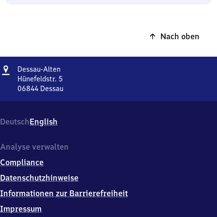
Nach oben
Adresse
Dessau-
Dessau-Alten
Alten
Hünefeldstr. 5
06844
Dessau
Dessau-
Alten,
Hünefeldstr.
Deutsch
English
5,
0
6
Analyse verwalten
8
Compliance
4
4
Datenschutzhinweise
Dessau
Informationen zur Barrierefreiheit
Impressum