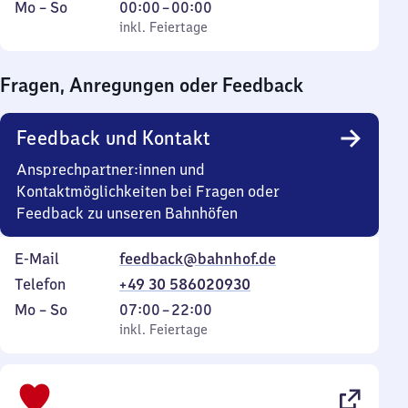
Montag
,
Von
Mo
–
So
00:00
–
00:00
bis
inkl. Feiertage
0
inkl. Feiertage
Sonntag
Uhr
bis
Fragen, Anregungen oder Feedback
0
Uhr
Feedback und Kontakt
Ansprechpartner:innen und
Kontaktmöglichkeiten bei Fragen oder
Feedback zu unseren Bahnhöfen
E-Mail
feedback@bahnhof.de
Telefon
+49 30 586020930
Montag
,
Von
Mo
–
So
07:00
–
22:00
bis
inkl. Feiertage
7
inkl. Feiertage
Sonntag
Uhr
bis
22