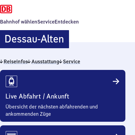
Bahnhof wählen
Service
Entdecken
Dessau-
Dessau-Alten
Alten
Reiseinfos
Ausstattung
Service
Reiseinfos
Live Abfahrt / Ankunft
Übersicht der nächsten abfahrenden und
ankommenden Züge