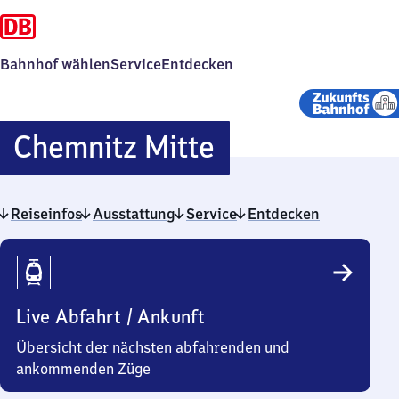
Bahnhof wählen
Service
Entdecken
Chemnitz
Chemnitz Mitte
Mitte
Reiseinfos
Ausstattung
Service
Entdecken
Reiseinfos
Live Abfahrt / Ankunft
Übersicht der nächsten abfahrenden und
ankommenden Züge