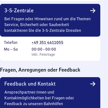
3-S-Zentrale
Bei Fragen oder Hinweisen rund um die Themen
Service, Sicherheit oder Sauberkeit
kontaktieren Sie die 3-S-Zentrale Dresden
Telefon
+49 351 4611055
Montag
,
Von
Mo
–
So
00:00
–
00:00
bis
inkl. Feiertage
0
inkl. Feiertage
Sonntag
Uhr
bis
Fragen, Anregungen oder Feedback
0
Uhr
Feedback und Kontakt
Ansprechpartner:innen und
Kontaktmöglichkeiten bei Fragen oder
Feedback zu unseren Bahnhöfen