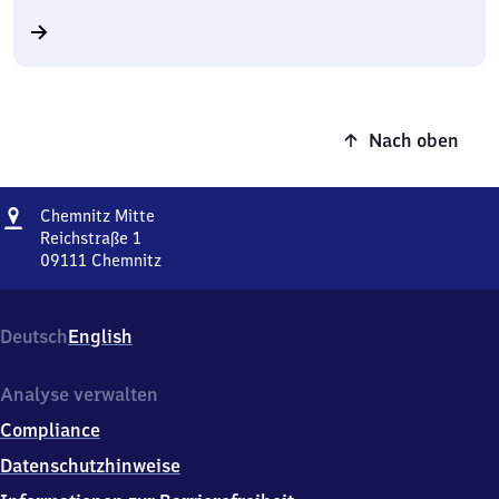
Nach oben
Adresse
Chemnitz
Chemnitz Mitte
Mitte
Reichstraße 1
09111
Chemnitz
Chemnitz
Mitte,
Reichstraße
Deutsch
English
1,
0
9
Analyse verwalten
1
Compliance
1
1
Datenschutzhinweise
Chemnitz