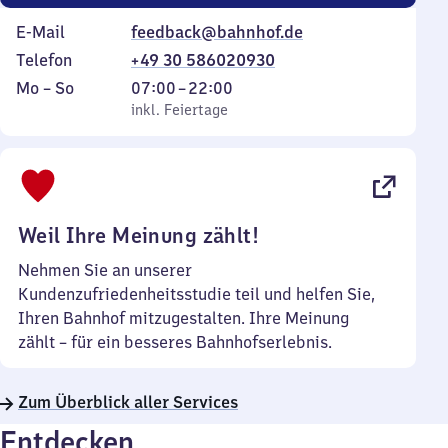
E-Mail
feedback@bahnhof.de
Telefon
+49 30 586020930
Montag
,
Von
Mo
–
So
07:00
–
22:00
bis
inkl. Feiertage
7
inkl. Feiertage
Sonntag
Uhr
bis
22
Uhr
Weil Ihre Meinung zählt!
Nehmen Sie an unserer
Kundenzufriedenheitsstudie teil und helfen Sie,
Ihren Bahnhof mitzugestalten. Ihre Meinung
zählt – für ein besseres Bahnhofserlebnis.
Zum Überblick aller Services
Entdecken