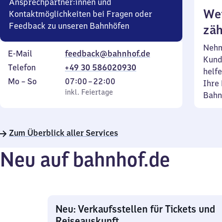
Ansprechpartner:innen und
Wei
Kontaktmöglichkeiten bei Fragen oder
Feedback zu unseren Bahnhöfen
zäh
Nehm
E-Mail
feedback@bahnhof.de
Kund
Telefon
+49 30 586020930
helfe
Montag
,
Von
Mo
–
So
07:00
–
22:00
Ihre 
bis
inkl. Feiertage
7
inkl. Feiertage
Bahn
Sonntag
Uhr
bis
22
Zum Überblick aller Services
Uhr
Neu auf bahnhof.de
Neu: Verkaufsstellen für Tickets und
Reiseauskunft