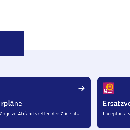
Burg
(Dithmarschen)
hrpläne
Ersatzv
änge zu Abfahrtszeiten der Züge als
Lageplan al