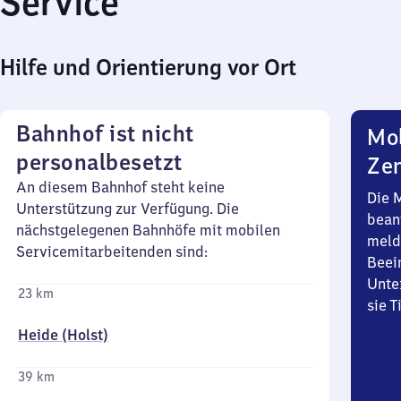
Service
Hilfe und Orientierung vor Ort
Bahnhof ist nicht
Mob
personalbesetzt
Zen
An diesem Bahnhof steht keine
Die 
Unterstützung zur Verfügung. Die
bean
nächstgelegenen Bahnhöfe mit mobilen
meld
Servicemitarbeitenden sind:
Beei
Unte
23 km
sie 
Heide (Holst)
39 km