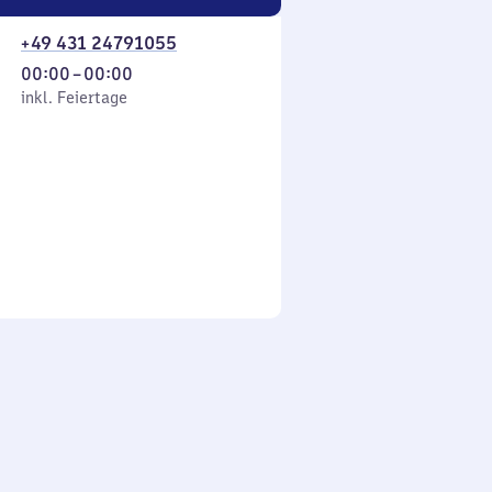
+49 431 24791055
Von
00:00
–
00:00
 Feiertage
0
inkl. Feiertage
Uhr
bis
0
Uhr