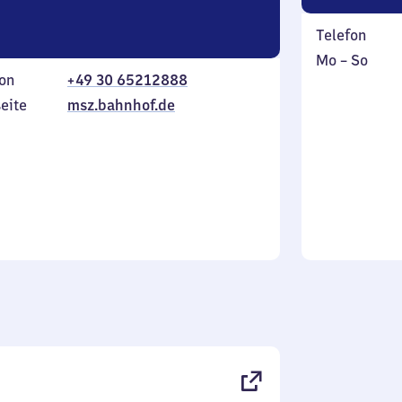
Telefon
Montag
,
Mo
–
So
on
+49 30 65212888
bis
inkl.
Sonntag
eite
msz.bahnhof.de