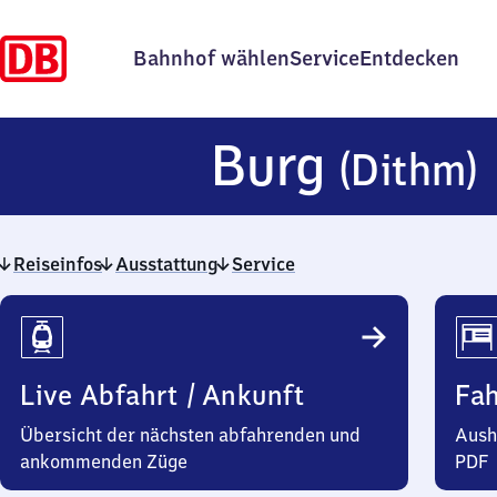
Bahnhof wählen
Service
Entdecken
Burg
(Dithm)
Reiseinfos
Ausstattung
Service
Reiseinfos
Live Abfahrt / Ankunft
Fa
Übersicht der nächsten abfahrenden und
Aush
ankommenden Züge
PDF