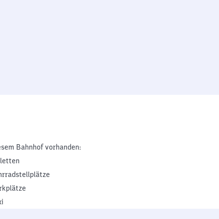
esem Bahnhof vorhanden:
iletten
hrradstellplätze
rkplätze
xi