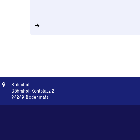
Adresse
Böhmhof
Böhmhof
Böhmhof-Kohlplatz 2
94249
Bodenmais
Böhmhof,
Böhmhof-
Kohlplatz
2,
9
4