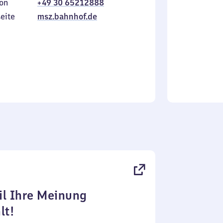
on
+49 30 65212888
bis
inkl.
Sonntag
eite
msz.bahnhof.de
l Ihre Meinung
lt!