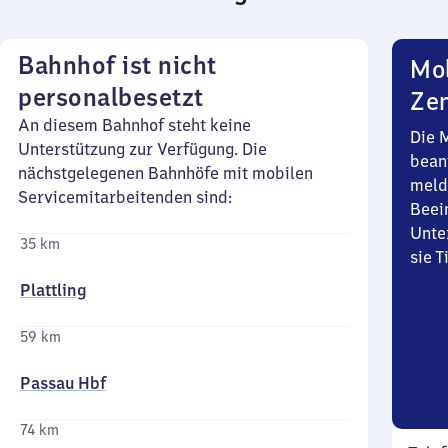
Bahnhof ist nicht
Mob
personalbesetzt
Zen
An diesem Bahnhof steht keine
Die 
Unterstützung zur Verfügung. Die
bean
nächstgelegenen Bahnhöfe mit mobilen
meld
Servicemitarbeitenden sind:
Beei
Unte
35 km
sie 
Plattling
59 km
Passau Hbf
74 km