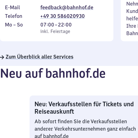
Nehm
E-Mail
feedback@bahnhof.de
Kund
Telefon
+49 30 586020930
helfe
Montag
,
Von
Mo
–
So
07:00
–
22:00
Ihre 
bis
inkl. Feiertage
7
inkl. Feiertage
Bahn
Sonntag
Uhr
bis
22
Zum Überblick aller Services
Uhr
Neu auf bahnhof.de
Neu: Verkaufsstellen für Tickets und
Reiseauskunft
Ab sofort finden Sie die Verkaufsstellen
anderer Verkehrsunternehmen ganz einfach
auf bahnhof.de