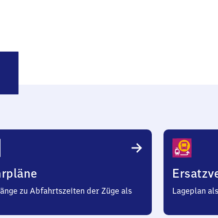
hmhof
hrpläne
Ersatzv
änge zu Abfahrtszeiten der Züge als
Lageplan al