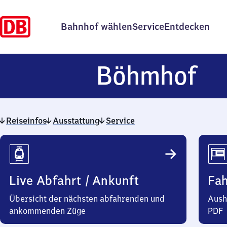
Bahnhof wählen
Service
Entdecken
Bö
Böhmhof
Reiseinfos
Ausstattung
Service
Reiseinfos
Live Abfahrt / Ankunft
Fa
Übersicht der nächsten abfahrenden und
Aush
ankommenden Züge
PDF