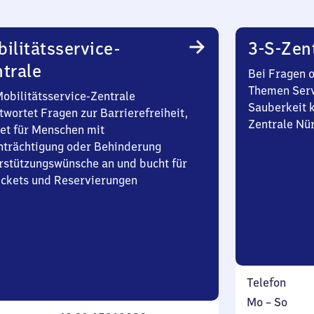
ilitätsservice-
3-S-Zen
trale
Bei Fragen 
Themen Serv
Mobilitätsservice-Zentrale
Sauberkeit k
twortet Fragen zur Barrierefreiheit,
Zentrale Nü
et für Menschen mit
nträchtigung oder Behinderung
rstützungswünsche an und bucht für
Tickets und Reservierungen
Telefon
Montag
,
Mo
–
So