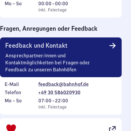
Montag
,
Von
Mo
–
So
00:00
–
00:00
bis
inkl. Feiertage
0
inkl. Feiertage
Sonntag
Uhr
bis
Fragen, Anregungen oder Feedback
0
Uhr
Feedback und Kontakt
Ansprechpartner:innen und
Kontaktmöglichkeiten bei Fragen oder
Feedback zu unseren Bahnhöfen
E-Mail
feedback@bahnhof.de
Telefon
+49 30 586020930
Montag
,
Von
Mo
–
So
07:00
–
22:00
bis
inkl. Feiertage
7
inkl. Feiertage
Sonntag
Uhr
bis
22