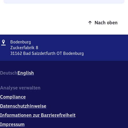
Nach oben
Adresse
Bodenburg
Bodenburg
Zuckerfabrik 8
31162
Bad Salzdetfurth OT Bodenburg
Bodenburg,
Zuckerfabrik
8,
Deutsch
English
3
1
1
Analyse verwalten
6
Compliance
2
Bad
Datenschutzhinweise
Salzdetfurth
Informationen zur Barrierefreiheit
OT
Bodenburg
Impressum