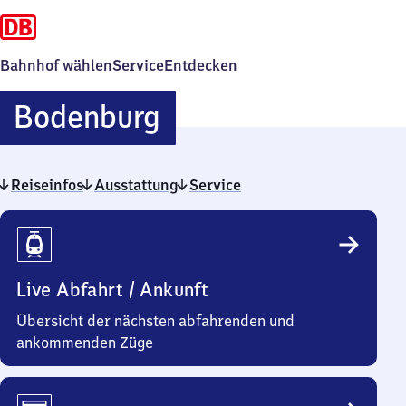
Bahnhof wählen
Service
Entdecken
Bodenburg
Bodenburg
Reiseinfos
Ausstattung
Service
Reiseinfos
Live Abfahrt / Ankunft
Übersicht der nächsten abfahrenden und
ankommenden Züge